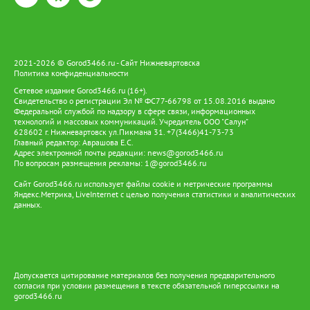
2021-2026 © Gorod3466.ru - Сайт Нижневартовска
Политика конфиденциальности
Сетевое издание Gorod3466.ru (16+).
Свидетельство о регистрации Эл № ФС77-66798 от 15.08.2016 выдано
Федеральной службой по надзору в сфере связи, информационных
технологий и массовых коммуникаций. Учредитель ООО "Салун"
628602 г. Нижневартовск ул.Пикмана 31. +7(3466)41-73-73
Главный редактор: Аврашова Е.С.
Адрес электронной почты редакции:
news@gorod3466.ru
По вопросам размещения рекламы:
1@gorod3466.ru
Сайт Gorod3466.ru использует файлы cookie и метрические программы
Яндекс.Метрика, LiveInternet с целью получения статистики и аналитических
данных.
Допускается цитирование материалов без получения предварительного
согласия при условии размещения в тексте обязательной гиперссылки на
gorod3466.ru