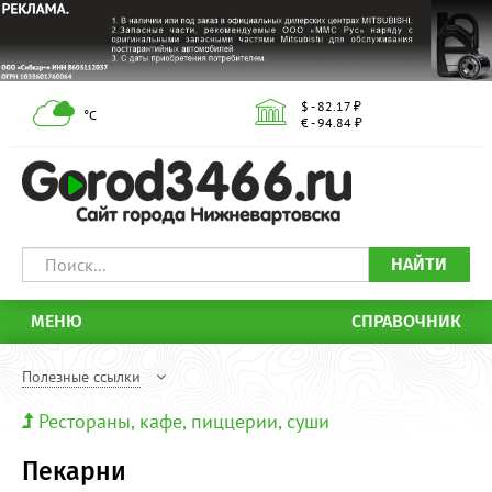
$ - 82.17 ₽
°С
€ - 94.84 ₽
НАЙТИ
МЕНЮ
СПРАВОЧНИК
Полезные ссылки
Рестораны, кафе, пиццерии, суши
Пекарни