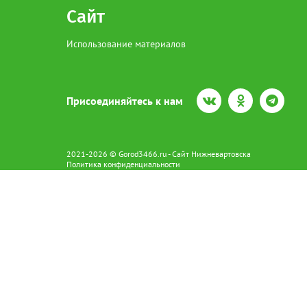
Сайт
Использование материалов
Присоединяйтесь к нам
2021-2026 © Gorod3466.ru - Сайт Нижневартовска
Политика конфиденциальности
Сетевое издание Gorod3466.ru (16+).
Свидетельство о регистрации Эл № ФС77-66798 от 15.08.2016 вы
628602 г. Нижневартовск ул.Пикмана 31. +7(3466)41-73-73
Главный редактор: Аврашова Е.С.
Адрес электронной почты редакции:
news@gorod3466.ru
По вопросам размещения рекламы:
1@gorod3466.ru
Сайт Gorod3466.ru использует файлы cookie и метрические програ
Допускается цитирование материалов без получения предваритель