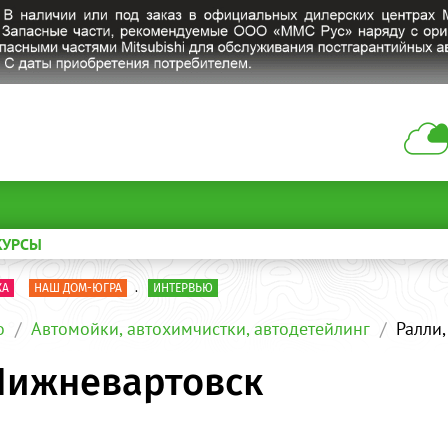
КУРСЫ
КА
НАШ ДОМ-ЮГРА
.
ИНТЕРВЬЮ
о
Автомойки, автохимчистки, автодетейлинг
Ралли
Нижневартовск