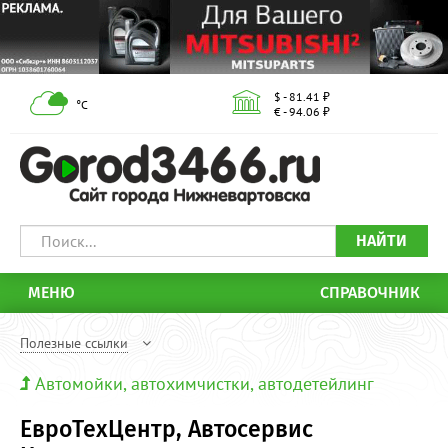
$ - 81.41 ₽
°С
€ - 94.06 ₽
НАЙТИ
МЕНЮ
СПРАВОЧНИК
Полезные ссылки
Автомойки, автохимчистки, автодетейлинг
ЕвроТехЦентр, Автосервис