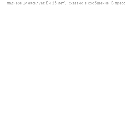
падчерицу насилует. Ей 13 лет", - сказано в сообщении. В пресс-
службе УМВД России по ХМАО корреспонденту Gorod3466.ru
сообщили, что в настоящее время по данному факту
проводится проверка. "Сотрудники полиции устанавливают все
обстоятельства произошедшего", - отметили в пресс-службе
ведомства.