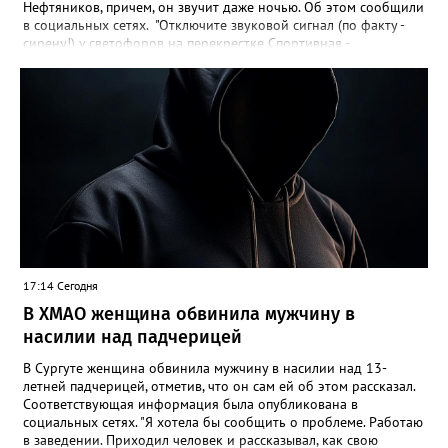
Нефтяников, причем, он звучит даже ночью. Об этом сообщили
в социальных сетях. "Отключите звуковой сигнал (по факту -
сирену!) у светофоров на перекрестке Спортивная -
Нефтяников со стороны техникума, которая с недавних пор
врубается на ночь! Он мешает спать жителям всех
близлежащих домов! Мало нам по ночам шума от питбайкеров
и авто, чтобы еще из-за вашей свистелки страдать", - сказано в
сообщении. В МБУ "Управление по дорожному хозяйству и
благоустройству" Нижневартовска корреспонденту
Gorod3466.ru сообщили, что звуковые оповещатели на
светофорных объектах оборудованы в соответствии с ГОСТ,
при согласовании с обществом слепых. "Их наличие строго
контролируется прокуратурой. В ночное время они не
работают. Корректировка громкости проводится по мере
возможности", - подчеркнули в учреждении.
17:14 Сегодня
В ХМАО женщина обвинила мужчину в
насилии над падчерицей
В Сургуте женщина обвинила мужчину в насилии над 13-
летней падчерицей, отметив, что он сам ей об этом рассказал.
Соответствующая информация была опубликована в
социальных сетях. "Я хотела бы сообщить о проблеме. Работаю
в заведении. Приходил человек и рассказывал, как свою