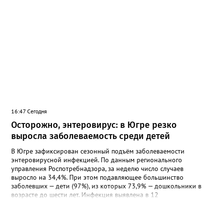
16:47 Сегодня
Осторожно, энтеровирус: в Югре резко
выросла заболеваемость среди детей
В Югре зафиксирован сезонный подъём заболеваемости
энтеровирусной инфекцией. По данным регионального
управления Роспотребнадзора, за неделю число случаев
выросло на 34,4%. При этом подавляющее большинство
заболевших — дети (97%), из которых 73,9% — дошкольники в
возрасте до шести лет. Инфекция выявлена в 12
муниципалитетах, включая Сургут, Ханты-Мансийск,
Нижневартовск, Мегион, Нягань, Лангепас, Радужный, а также