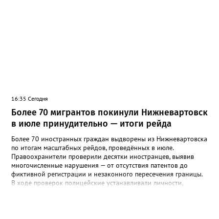
Нижневартовский, Октябрьский, Советский, Сургутский и
Ханты-Мансийский районы. В большинстве случаев болезнь
проявляется в виде высыпаний на слизистой рта и
конечностях. На долю энтеровирусного менингита приходится
5,6% случаев. Лабораторные исследования подтвердили
циркуляцию нескольких типов вирусов Коксаки и эховирусов.
Специалисты напоминают о важности соблюдения правил
личной гигиены и рекомендуют при первых симптомах
обращаться к врачу.
16:35 Сегодня
Более 70 мигрантов покинули Нижневартовск
в июле принудительно — итоги рейда
Более 70 иностранных граждан выдворены из Нижневартовска
по итогам масштабных рейдов, проведённых в июле.
Правоохранители проверили десятки иностранцев, выявив
многочисленные нарушения — от отсутствия патентов до
фиктивной регистрации и незаконного пересечения границы.
В ходе проверок полицейские устанавливали личности,
проверяли паспорта, миграционные карты, патенты на работу, а
также сверяли заявленную цель въезда с фактической
деятельностью. Особое внимание уделялось законности
постановки на учёт принимающей стороной. Все нарушения