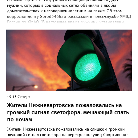
мужчин, которых в социальных сетях обвиняли в якобы
домогательствах к несовершеннолетним на пляже. Об этом
корреспонденту Gorod3466.ru рассказали в пресс-службе УМВД
России по ХМАО. "В настоящее время мужчины установлены.
По данному факту проверка продолжается. При этом факт
правонарушения пока не подтверждается", - заявили в пресс-
службе ведомства. Ранее Gorod3466.ru сообщал, что жители
Нижневартовска рассказывали в соцсетях, что на озере
Молодежное заметили двух пьяных мужчин, которые
домогались до несовершеннолетних девочек.
19:13 Сегодня
Жители Нижневартовска пожаловались на
громкий сигнал светофора, мешающий спать
по ночам
Жители Нижневартовска пожаловались на слишком громкий
звуковой сигнал светофора на перекрестке улиц Спортивная -