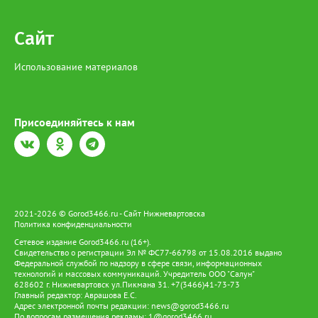
жизни ханты и манси, давая им возможность жить и трудиться
на земле предков и вести традиционный образ жизни.
Сайт
Использование материалов
Присоединяйтесь к нам
2021-2026 © Gorod3466.ru - Сайт Нижневартовска
Политика конфиденциальности
Сетевое издание Gorod3466.ru (16+).
Свидетельство о регистрации Эл № ФС77-66798 от 15.08.2016 выдано
Федеральной службой по надзору в сфере связи, информационных
технологий и массовых коммуникаций. Учредитель ООО "Салун"
628602 г. Нижневартовск ул.Пикмана 31. +7(3466)41-73-73
Главный редактор: Аврашова Е.С.
Адрес электронной почты редакции:
news@gorod3466.ru
По вопросам размещения рекламы:
1@gorod3466.ru