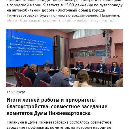
в городской мэрии, 9 августа в 15:00 движение по путепроводу
на автомобильной дороге «Восточный объезд города
Нижневартовска» будет полностью восстановлено. Напомним,
объект был закрыт на ремонт в конце января текущего года.
«В связи с завершением ремонтных работ путепровода 9
августа в 15 часов возобновится движение транспортных
средств по путепроводу на автомобильной дороге «Восточный
объезд города Нижневартовска»»,- сказано в сообщении.
Путепровод на Восточном объезде — важнейшая транспортная
артерия, соединяющая Нижневартовск с региональной
трассой. Он пропускает значительный поток транспорта и
связывает город с другими муниципалитетами округа и
Томской областью. После открытия движение по восточному
направлению серьёзно разгрузится. Водителей просят
соблюдать правила дорожного движения и быть
внимательными за рулём.
13:28 Вчера
Итоги летней работы и приоритеты
благоустройства: совместное заседание
комитетов Думы Нижневартовска
Накануне в Думе Нижневартовска состоялось совместное
заседание профильных комитетов, на котором народные