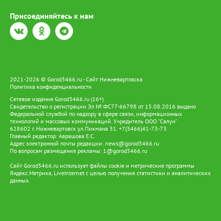
онлайн-возможности для знакомства с культурой, бытом и
традициями коренных народов, а также бронирования
Присоединяйтесь к нам
экскурсий, чтобы заранее запланировать путешествие по Югре
с посещением родовых угодий. При этом развитие цифровой
инфраструктуры расширяется и сопровождается поиском
автономных решений для энергообеспечения. Пилотный
проект «Зеленое цифровое стойбище», ставший логическим
продолжением «Цифрового стойбища», предусматривает
установку солнечных панелей и аккумуляторов. Они
2021-2026 © Gorod3466.ru - Сайт Нижневартовска
обеспечивают работу телекоммуникационного оборудования,
Политика конфиденциальности
освещения и бытовых электроприборов. Так цифровая
Сетевое издание Gorod3466.ru (16+).
инфраструктура становится частью более масштабной системы
Свидетельство о регистрации Эл № ФС77-66798 от 15.08.2016 выдано
поддержки коренных народов — от образования и доступа к
Федеральной службой по надзору в сфере связи, информационных
услугам до развития традиционных промыслов и сохранения
технологий и массовых коммуникаций. Учредитель ООО "Салун"
культурного наследия. Именно такой подход позволяет
628602 г. Нижневартовск ул.Пикмана 31. +7(3466)41-73-73
сочетать современные технологии с традиционным образом
Главный редактор: Аврашова Е.С.
Адрес электронной почты редакции:
жизни ханты и манси, давая им возможность жить и трудиться
news@gorod3466.ru
По вопросам размещения рекламы:
1@gorod3466.ru
на земле предков и вести традиционный образ жизни.
Сайт Gorod3466.ru использует файлы cookie и метрические программы
Яндекс.Метрика, LiveInternet с целью получения статистики и аналитических
данных.