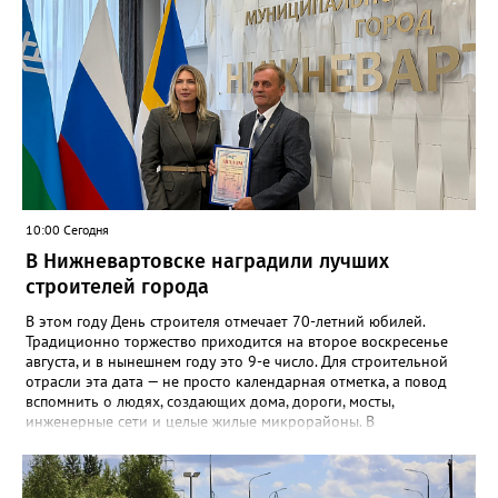
10:00 Сегодня
В Нижневартовске наградили лучших
строителей города
В этом году День строителя отмечает 70-летний юбилей.
Традиционно торжество приходится на второе воскресенье
августа, и в нынешнем году это 9-е число. Для строительной
отрасли эта дата — не просто календарная отметка, а повод
вспомнить о людях, создающих дома, дороги, мосты,
инженерные сети и целые жилые микрорайоны. В
Нижневартовске в преддверии праздника администрация
города ежегодно проводит конкурс «Лучший строитель города
Нижневартовска». К участию приглашаются строительные