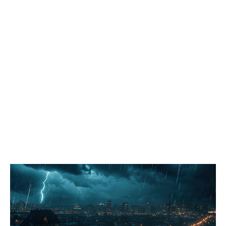
социальным вопросам держит на постоянном контроле
организацию детского летнего отдыха. Депутаты дали
положительную оценку проведённой кампании, отметив
широкое разнообразие направлений и программ,
полноценную материально-техническую оснащённость
лагерей, а также соблюдение мер безопасности и санитарных
норм. «Мы обратили внимание администрации на высокую
востребованность такой формы летней занятости детей и
необходимость увеличить количество лагерей дневного
пребывания, особенно в третью смену», – подчеркнул
председатель комитета по социальным вопросам Павел
Лариков. Комитет по вопросам безопасности населения
совместно с коллегами из комитета по городскому хозяйству и
строительству в рамках выездного заседания отработал
поступающие жалобы. Депутаты проверили безопасность
пешеходных переходов вблизи школ и детских садов, а также
оценили состояние благоустроенных общественных
пространств. «Администрации рекомендовано проработать
варианты решения нескольких ключевых задач: обеспечение
доступной среды для входной группы муниципального
помещения, которое арендует городское общество слепых по
адресу Мира, 80; комплексное благоустройство территории в
районе школ № 40 и № 29, граничащей с участком
инициативного проекта «Березовая аллея»; обустройство
тротуара вдоль автомобильной дороги по улице Рабочей с