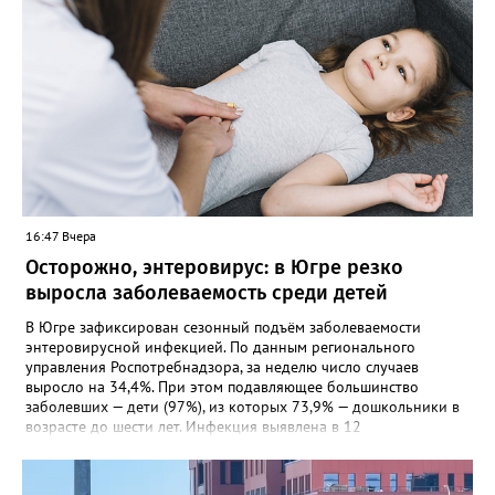
16:47 Вчера
Осторожно, энтеровирус: в Югре резко
выросла заболеваемость среди детей
В Югре зафиксирован сезонный подъём заболеваемости
энтеровирусной инфекцией. По данным регионального
управления Роспотребнадзора, за неделю число случаев
выросло на 34,4%. При этом подавляющее большинство
заболевших — дети (97%), из которых 73,9% — дошкольники в
возрасте до шести лет. Инфекция выявлена в 12
муниципалитетах, включая Сургут, Ханты-Мансийск,
Нижневартовск, Мегион, Нягань, Лангепас, Радужный, а также
Нижневартовский, Октябрьский, Советский, Сургутский и