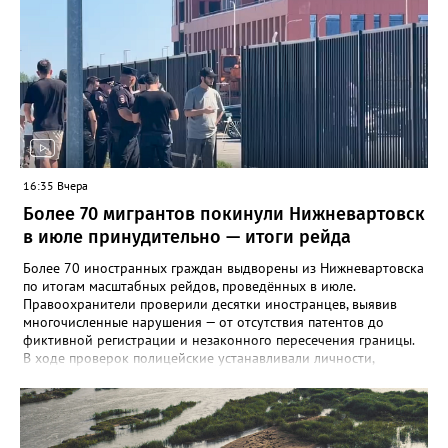
Ханты-Мансийский районы. В большинстве случаев болезнь
проявляется в виде высыпаний на слизистой рта и
конечностях. На долю энтеровирусного менингита приходится
5,6% случаев. Лабораторные исследования подтвердили
циркуляцию нескольких типов вирусов Коксаки и эховирусов.
Специалисты напоминают о важности соблюдения правил
личной гигиены и рекомендуют при первых симптомах
обращаться к врачу.
16:35 Вчера
Более 70 мигрантов покинули Нижневартовск
в июле принудительно — итоги рейда
Более 70 иностранных граждан выдворены из Нижневартовска
по итогам масштабных рейдов, проведённых в июле.
Правоохранители проверили десятки иностранцев, выявив
многочисленные нарушения — от отсутствия патентов до
фиктивной регистрации и незаконного пересечения границы.
В ходе проверок полицейские устанавливали личности,
проверяли паспорта, миграционные карты, патенты на работу, а
также сверяли заявленную цель въезда с фактической
деятельностью. Особое внимание уделялось законности
постановки на учёт принимающей стороной. Все нарушения
фиксировались, на нарушителей составляли протоколы. Всего