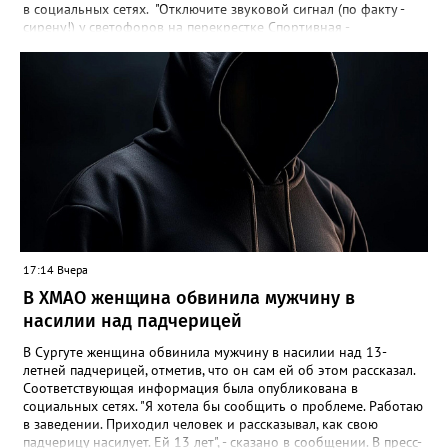
в социальных сетях. "Отключите звуковой сигнал (по факту -
сирену!) у светофоров на перекрестке Спортивная -
Нефтяников со стороны техникума, которая с недавних пор
врубается на ночь! Он мешает спать жителям всех
близлежащих домов! Мало нам по ночам шума от питбайкеров
и авто, чтобы еще из-за вашей свистелки страдать", - сказано в
сообщении. В МБУ "Управление по дорожному хозяйству и
благоустройству" Нижневартовска корреспонденту
Gorod3466.ru сообщили, что звуковые оповещатели на
светофорных объектах оборудованы в соответствии с ГОСТ,
при согласовании с обществом слепых. "Их наличие строго
контролируется прокуратурой. В ночное время они не
работают. Корректировка громкости проводится по мере
возможности", - подчеркнули в учреждении.
17:14 Вчера
В ХМАО женщина обвинила мужчину в
насилии над падчерицей
В Сургуте женщина обвинила мужчину в насилии над 13-
летней падчерицей, отметив, что он сам ей об этом рассказал.
Соответствующая информация была опубликована в
социальных сетях. "Я хотела бы сообщить о проблеме. Работаю
в заведении. Приходил человек и рассказывал, как свою
падчерицу насилует. Ей 13 лет", - сказано в сообщении. В пресс-