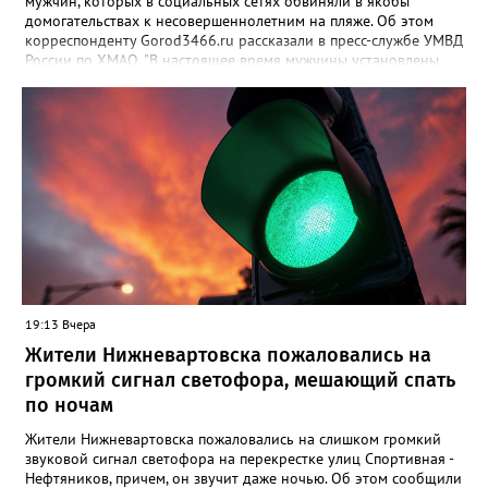
мужчин, которых в социальных сетях обвиняли в якобы
домогательствах к несовершеннолетним на пляже. Об этом
корреспонденту Gorod3466.ru рассказали в пресс-службе УМВД
России по ХМАО. "В настоящее время мужчины установлены.
По данному факту проверка продолжается. При этом факт
правонарушения пока не подтверждается", - заявили в пресс-
службе ведомства. Ранее Gorod3466.ru сообщал, что жители
Нижневартовска рассказывали в соцсетях, что на озере
Молодежное заметили двух пьяных мужчин, которые
домогались до несовершеннолетних девочек.
19:13 Вчера
Жители Нижневартовска пожаловались на
громкий сигнал светофора, мешающий спать
по ночам
Жители Нижневартовска пожаловались на слишком громкий
звуковой сигнал светофора на перекрестке улиц Спортивная -
Нефтяников, причем, он звучит даже ночью. Об этом сообщили