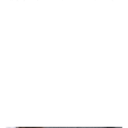
службе УМВД России по ХМАО корреспонденту Gorod3466.ru
сообщили, что в настоящее время по данному факту
проводится проверка. "Сотрудники полиции устанавливают все
обстоятельства произошедшего", - отметили в пресс-службе
ведомства.