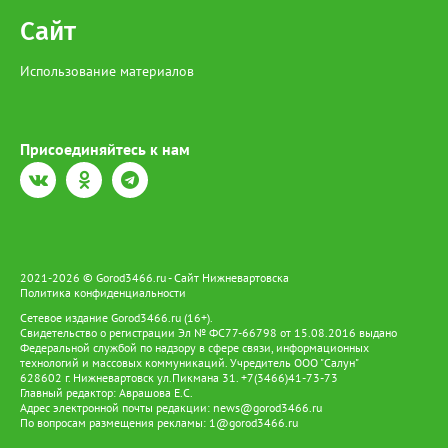
на земле предков и вести традиционный образ жизни.
Сайт
Использование материалов
Присоединяйтесь к нам
2021-2026 © Gorod3466.ru - Сайт Нижневартовска
Политика конфиденциальности
Сетевое издание Gorod3466.ru (16+).
Свидетельство о регистрации Эл № ФС77-66798 от 15.08.2016 выдано
Федеральной службой по надзору в сфере связи, информационных
технологий и массовых коммуникаций. Учредитель ООО "Салун"
628602 г. Нижневартовск ул.Пикмана 31. +7(3466)41-73-73
Главный редактор: Аврашова Е.С.
Адрес электронной почты редакции:
news@gorod3466.ru
По вопросам размещения рекламы:
1@gorod3466.ru