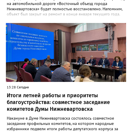
на автомобильной дороге «Восточный объезд города
Нижневартовска» будет полностью восстановлено. Напомним,
объект был закрыт на ремонт в конце января текущего года.
«В связи с завершением ремонтных работ путепровода 9
августа в 15 часов возобновится движение транспортных
средств по путепроводу на автомобильной дороге «Восточный
объезд города Нижневартовска»»,- сказано в сообщении.
Путепровод на Восточном объезде — важнейшая транспортная
артерия, соединяющая Нижневартовск с региональной
трассой. Он пропускает значительный поток транспорта и
связывает город с другими муниципалитетами округа и
Томской областью. После открытия движение по восточному
направлению серьёзно разгрузится. Водителей просят
соблюдать правила дорожного движения и быть
внимательными за рулём.
13:28 Сегодня
Итоги летней работы и приоритеты
благоустройства: совместное заседание
комитетов Думы Нижневартовска
Накануне в Думе Нижневартовска состоялось совместное
заседание профильных комитетов, на котором народные
избранники подвели итоги работы депутатского корпуса за