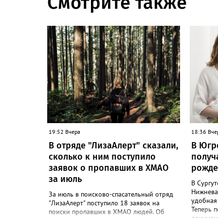
Смотрите также
19:52 Вчера
18:36 Вче
В отряде "ЛизаАлерт" сказали,
В Югр
сколько к ним поступило
получ
заявок о пропавших в ХМАО
рожде
за июль
В Сургут
Нижнева
За июль в поисково-спасательный отряд
удобная
"ЛизаАлерт" поступило 18 заявок на
Теперь 
поиски пропавших в ХМАО людей. Об