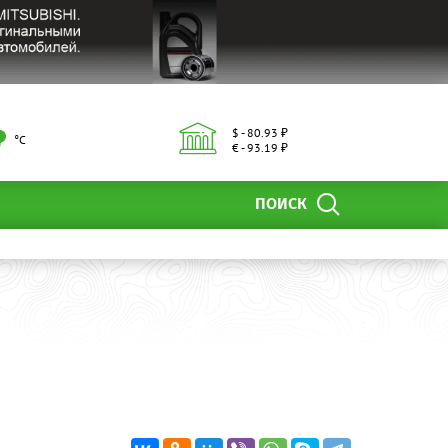
$ - 80.93 ₽
°С
€ - 93.19 ₽
ПОИСК