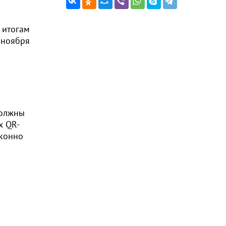
 итогам
 ноября
должны
х QR-
аконно