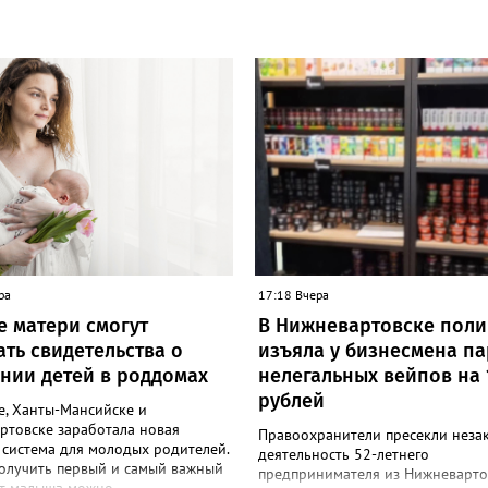
ра
17:18 Вчера
е матери смогут
В Нижневартовске пол
ать свидетельства о
изъяла у бизнесмена п
нии детей в роддомах
нелегальных вейпов на 
рублей
е, Ханты-Мансийске и
ртовске заработала новая
Правоохранители пресекли неза
 система для молодых родителей.
деятельность 52-летнего
получить первый и самый важный
предпринимателя из Нижневарто