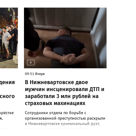
. У
вейпов
о
арет и
нируя
ине. В
ерили
5 тыс.
5 литра
ость
высила 1
09:51 Вчера
ся, что
адения
В Нижневартовске двое
ктер
мужчин инсценировали ДТП и
шёл на
м
сного
заработали 3 млн рублей на
страховых махинациях
 УК РФ
 товаров
крёстке
Сотрудники отдела по борьбе с
 крупном
я,
организованной преступностью раскрыли
в Нижневартовске криминальный дуэт,
итель
специализировавшийся на обмане
я», в
страховых компаний. Афера строилась на