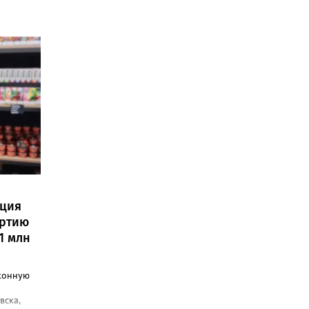
иция
артию
1 млн
конную
вска,