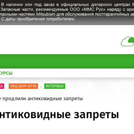
КУРСЫ
КА
НАШ ДОМ-ЮГРА
.
ИНТЕРВЬЮ
е продлили антиковидные запреты
антиковидные запреты