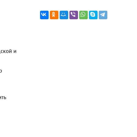
дской и
о
ить