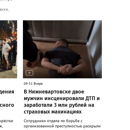
вска,
. У
вейпов
о
арет и
нируя
ине. В
ерили
5 тыс.
5 литра
ость
высила 1
09:51 Вчера
ся, что
адения
В Нижневартовске двое
ктер
мужчин инсценировали ДТП и
шёл на
м
сного
заработали 3 млн рублей на
страховых махинациях
 УК РФ
 товаров
крёстке
Сотрудники отдела по борьбе с
 крупном
я,
организованной преступностью раскрыли