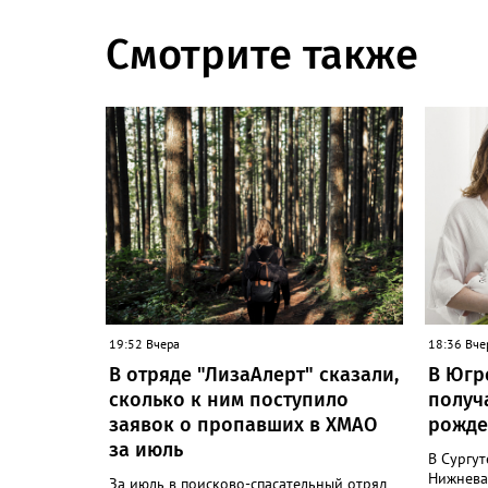
Смотрите также
19:52 Вчера
18:36 Вче
В отряде "ЛизаАлерт" сказали,
В Югр
сколько к ним поступило
получ
заявок о пропавших в ХМАО
рожде
за июль
В Сургут
Нижнева
За июль в поисково-спасательный отряд