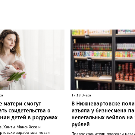
ра
17:18 Вчера
е матери смогут
В Нижневартовске пол
ать свидетельства о
изъяла у бизнесмена п
нии детей в роддомах
нелегальных вейпов на 
рублей
е, Ханты-Мансийске и
ртовске заработала новая
Правоохранители пресекли неза