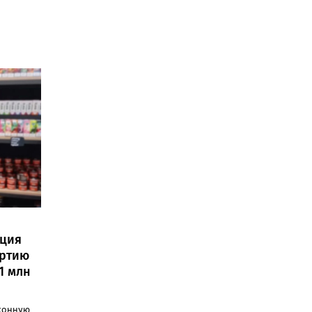
иция
артию
1 млн
конную