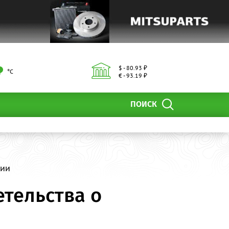
$ - 80.93 ₽
°С
€ - 93.19 ₽
ПОИСК
нии
тельства о