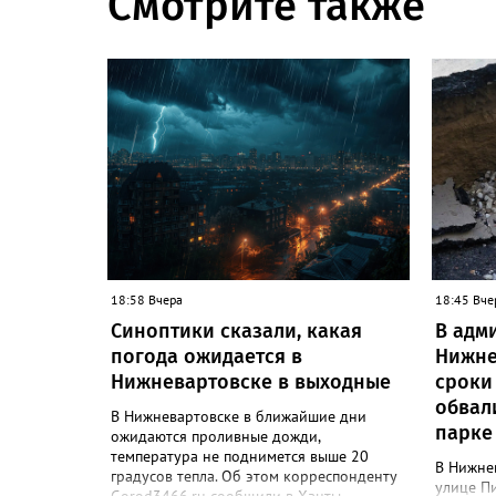
Смотрите также
18:58 Вчера
18:45 Вче
Синоптики сказали, какая
В адм
погода ожидается в
Нижне
Нижневартовске в выходные
сроки
обвал
В Нижневартовске в ближайшие дни
парке
ожидаются проливные дожди,
температура не поднимется выше 20
В Нижне
градусов тепла. Об этом корреспонденту
улице Пи