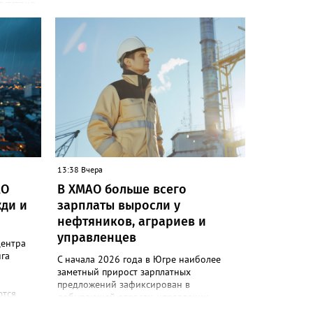
сутствия
и»
одов,
да,
 народам
ле
ькупы,
 юкагиры,
ругие. В
т в
и»)
13:38 Вчера
ючению
АО
В ХМАО больше всего
 сотовой
ди и
зарплаты выросли у
руктура
нефтяников, аграриев и
управленцев
следние
центра
гам
га
С начала 2026 года в Югре наиболее
ловек.
заметный прирост зарплатных
коренных
предложений зафиксирован в
ются
добывающей отрасли, управлении
ект
ия:
персоналом, розничной торговле и