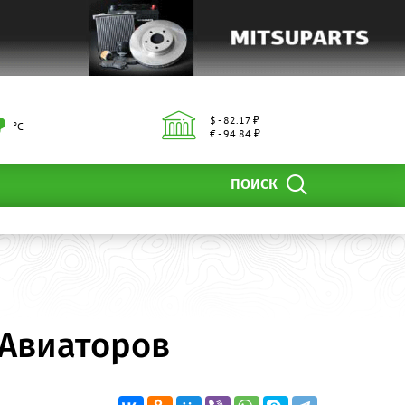
$ - 82.17 ₽
°С
€ - 94.84 ₽
ПОИСК
 Авиаторов