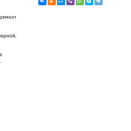
 ремонт
верной,
а
.