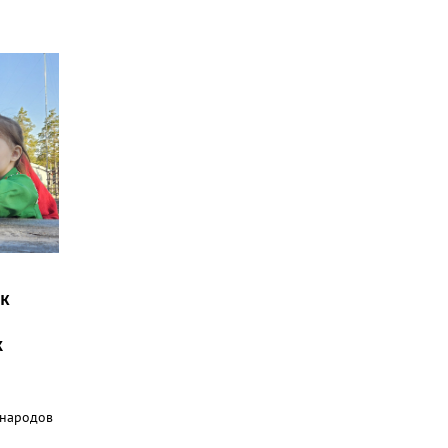
ак
х
 народов