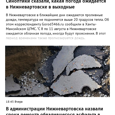
Синоптики сказали, какая погода ожидается
в Нижневартовске в выходные
В Нижневартовске в ближайшие дни ожидаются проливные
дожди, температура не поднимется выше 20 градусов тепла. Об
этом корреспонденту Gorod3466.ru сообщили в Ханты-
Мансийском ЦГМС. "С 8 по 11 августа в Нижневартовске
ожидается облачная погода, иногда будут прояснения. В этот
период временами также прогнозируется дождь.
Сильные дожди ожидаются ночью 9 и 11 августа. Температура
в этот период составит ночью +9, +14 градусов, днем - +14,
+19", - рассказали синоптики. Ранее Gorod3466.ru сообщал,
что 8 и 9 августа на юге ХМАО ожидаются сильные дожди и
грозы.
18:45 Вчера
В администрации Нижневартовска назвали
сроки ремонта обвалившегося асфальта в