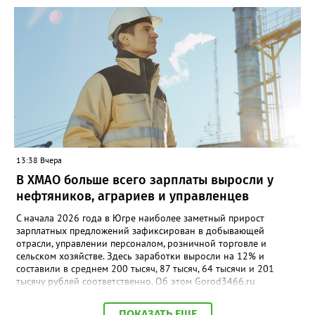
под деревьями и слабоукреплёнными конструкциями, а также
быть внимательными на дорогах из-за ухудшения видимости и
риска аквапланирования. При возникновении чрезвычайных
ситуаций немедленно звоните по единому номеру экстренных
служб 112.
13:38 Вчера
В ХМАО больше всего зарплаты выросли у
нефтяников, аграриев и управленцев
С начала 2026 года в Югре наиболее заметный прирост
зарплатных предложений зафиксирован в добывающей
отрасли, управлении персоналом, розничной торговле и
сельском хозяйстве. Здесь заработки выросли на 12% и
составили в среднем 200 тысяч, 87 тысяч, 64 тысячи и 201
тысячу рублей соответственно. Об этом Gorod3466.ru
сообщили аналитики hh.ru. В числе лидеров по темпам роста
также туризм, гостиничный и ресторанный бизнес (+11%, до
ПОКАЗАТЬ ЕЩЕ