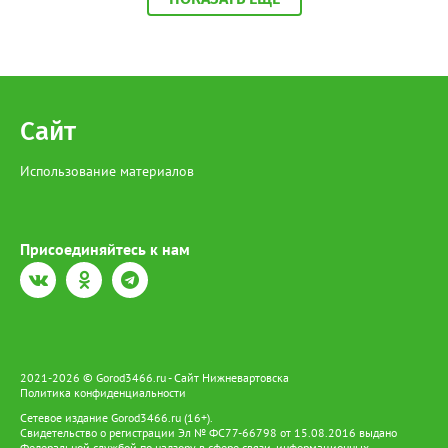
68,4 тыс. рублей), производство и сервисное обслуживание
(+9%, до 166,4 тыс. рублей), а также финансы и бухгалтерия
(+9%, до 87,6 тыс. рублей). В целом медианная зарплата по
региону увеличилась на 3% и достигла 93,5 тыс. рублей.
Отдельный тренд — рост оплаты на подработке: за год
предложения здесь выросли на 35%. При этом самые высокие
зарплаты по-прежнему предлагают вахтовикам — в среднем
Сайт
175 тыс. рублей (+5% к прошлому году).
Использование материалов
Присоединяйтесь к нам
2021-2026 © Gorod3466.ru - Сайт Нижневартовска
Политика конфиденциальности
Сетевое издание Gorod3466.ru (16+).
Свидетельство о регистрации Эл № ФС77-66798 от 15.08.2016 выдано
Федеральной службой по надзору в сфере связи, информационных