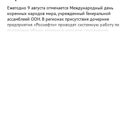
Ежегодно 9 августа отмечается Международный день
коренных народов мира, учрежденный Генеральной
ассамблеей ООН. В регионах присутствия дочерние
предприятия «Роснефти» проводят системную работу по
поддержке общин коренных народов, сохранению
традиционного уклада, национальных культур и языков.
Поддержка оказывается многим народам Севера и Дальнего
Востока, в числе которых ханты, манси, ненцы, селькупы,
эвенки, эвены (ламуты), долганы, юкагиры, нанайцы, нивхи,
ульта (ороки) и другие. В Югре «Самотлорнефтегаз» (входит в
добывающий комплекс «Роснефти») поддерживает развитие
проекта «Цифровое стойбище» по подключению коренных
народов к интернету и сотовой связи. В 2026 году
телекоммуникационная инфраструктура появилась еще на 10
стойбищах коренных народов Севера. За последние годы
доступ к современным услугам связи получили более 3,7 тыс.
человек. Это около 73% представителей коренных народов
региона, ведущих традиционный образ жизни. Проект
реализуется в рамках Соглашения о сотрудничестве между
«Роснефтью» и Правительством Ханты-Мансийского
автономного округа — Югры. Связь пришла на удаленные
стойбища, национальные деревни и поселения,
расположенные более чем на 180 территориях традиционного
природопользования. В зависимости от конкретных условий