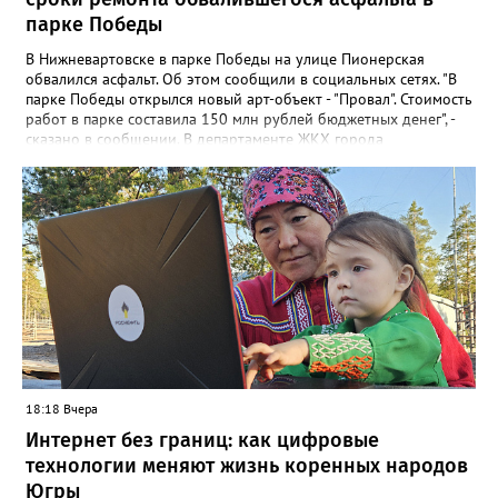
парке Победы
В Нижневартовске в парке Победы на улице Пионерская
обвалился асфальт. Об этом сообщили в социальных сетях. "В
парке Победы открылся новый арт-объект - "Провал". Стоимость
работ в парке составила 150 млн рублей бюджетных денег", -
сказано в сообщении. В департаменте ЖКХ города
корреспонденту Gorod3466.ru рассказали, что уже занимаются
данной проблемой. "Причиной обрушения благоустройства
послужило разрушение железобетонного лотка в котором
проложены не действующие трубопроводы теплоснабжения.
Ж/б лоток проходит параллельно проспекту Победы", - заявили
в департаменте. Там также отметили, что восстановительные
работы выполнит МБУ "Управление по дорожному хозяйству и
благоустройству" до конца следующей недели.
18:18 Вчера
Интернет без границ: как цифровые
технологии меняют жизнь коренных народов
Югры