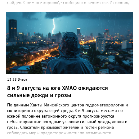
найден. С ним все хорошо", - сообщили в ведомстве. Источник,
знакомый с ситуацией, пояснил в беседе с журналистом
издания, что мальчик просто заблудился. По словам
собеседника, ребенок гулял с сестрой, в какой-то момент она
отвлеклась, а он убежал от нее. "Мальчик гулял, пытаясь найти
дом, но не смог. Затем его нашли прохожие и позвонили в
полицию", - добавил источник.
13:58 Вчера
8 и 9 августа на юге ХМАО ожидаются
сильные дожди и грозы
По данным Ханты-Мансийского центра гидрометеорологии и
мониторинга окружающей среды, 8 и 9 августа местами по
южной половине автономного округа прогнозируются
неблагоприятные погодные условия: сильный дождь, ливни и
грозы. Спасатели призывают жителей и гостей региона
соблюдать меры предосторожности: по возможности
воздержаться от дальних поездок, не парковать автомобили