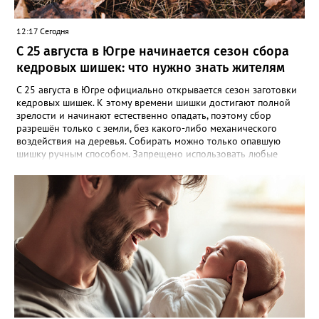
12:17 Сегодня
С 25 августа в Югре начинается сезон сбора
кедровых шишек: что нужно знать жителям
С 25 августа в Югре официально открывается сезон заготовки
кедровых шишек. К этому времени шишки достигают полной
зрелости и начинают естественно опадать, поэтому сбор
разрешён только с земли, без какого-либо механического
воздействия на деревья. Собирать можно только опавшую
шишку ручным способом. Запрещено использовать любые
приспособления, которые могут повредить стволы или кроны
кедров. Исключение — лесосеменные плантации, где сбор
шишек категорически запрещён. Нарушителям грозит
административная ответственность: штраф от 1 000 до 5 000
рублей. В отдельных случаях возможно уголовное
преследование. Важное уточнение: сбор шишек разрешён
только для личных нужд. Если вы планируете заготавливать их
в коммерческих целях, необходимо официально
зарегистрировать предпринимательскую деятельность и
заключить договор аренды лесного участка. Напомним, что
иностранным гражданам сбор и заготовка кедровых шишек на
территории Югры запрещены.