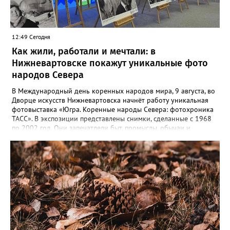
175 тыс. рублей (+5% к прошлому году).
12:49 Сегодня
Как жили, работали и мечтали: в
Нижневартовске покажут уникальные фото
народов Севера
В Международный день коренных народов мира, 9 августа, во
Дворце искусств Нижневартовска начнёт работу уникальная
фотовыставка «Югра. Коренные народы Севера: фотохроника
ТАСС». В экспозиции представлены снимки, сделанные с 1968
по 2002 год. Они запечатлели быт, промыслы, обычаи и
выдающихся представителей коренных народов, которые
внесли вклад в развитие региона. Гости увидят кадры,
отражающие жизнь северян — от повседневного труда до
праздников. Особую ценность представляют авторские
подписи к снимкам, которые сохраняют историческую
достоверность и передают дух эпохи. Торжественное открытие
— 9 августа в 12:00. Выставка доступна до 31 августа.