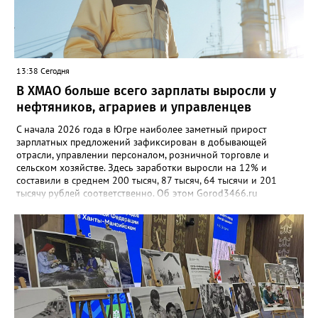
13:38 Сегодня
В ХМАО больше всего зарплаты выросли у
нефтяников, аграриев и управленцев
С начала 2026 года в Югре наиболее заметный прирост
зарплатных предложений зафиксирован в добывающей
отрасли, управлении персоналом, розничной торговле и
сельском хозяйстве. Здесь заработки выросли на 12% и
составили в среднем 200 тысяч, 87 тысяч, 64 тысячи и 201
тысячу рублей соответственно. Об этом Gorod3466.ru
сообщили аналитики hh.ru. В числе лидеров по темпам роста
также туризм, гостиничный и ресторанный бизнес (+11%, до
68,4 тыс. рублей), производство и сервисное обслуживание
(+9%, до 166,4 тыс. рублей), а также финансы и бухгалтерия
(+9%, до 87,6 тыс. рублей). В целом медианная зарплата по
региону увеличилась на 3% и достигла 93,5 тыс. рублей.
Отдельный тренд — рост оплаты на подработке: за год
предложения здесь выросли на 35%. При этом самые высокие
зарплаты по-прежнему предлагают вахтовикам — в среднем