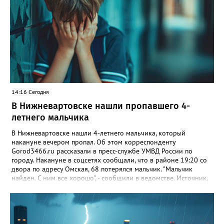
Жители разных районов рассказывают о неожиданных
встречах с этими ночными хищниками. «Еле выгнали в окно»,
— поделилась вартовчанка Екатерина, вспомнив случай в
квартире на улице Мира, 27. Напомним: летучие мыши не
агрессивны и не опасны для человека, они питаются
насекомыми и часто залетают в жильё случайно, привлечённые
светом. Специалисты советуют не трогать их голыми руками, а
открыть окно и дать возможность вылететь самостоятельно.
14:16 Сегодня
В Нижневартовске нашли пропавшего 4-
летнего мальчика
В Нижневартовске нашли 4-летнего мальчика, который
накануне вечером пропал. Об этом корреспонденту
Gorod3466.ru рассказали в пресс-службе УМВД России по
городу. Накануне в соцсетях сообщали, что в районе 19:20 со
двора по адресу Омская, 68 потерялся мальчик. "Мальчик
найден. С ним все хорошо", - сообщили в ведомстве. Источник,
знакомый с ситуацией, пояснил в беседе с журналистом
издания, что мальчик просто заблудился. По словам
собеседника, ребенок гулял с сестрой, в какой-то момент она
отвлеклась, а он убежал от нее. "Мальчик гулял, пытаясь найти
дом, но не смог. Затем его нашли прохожие и позвонили в