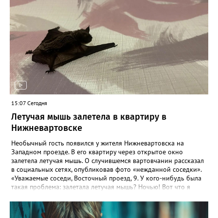
15:07 Сегодня
Летучая мышь залетела в квартиру в
Нижневартовске
Необычный гость появился у жителя Нижневартовска на
Западном проезде. В его квартиру через открытое окно
залетела летучая мышь. О случившемся вартовчанин рассказал
в социальных сетях, опубликовав фото «нежданной соседки».
«Уважаемые соседи, Восточный проезд, 9. У кого-нибудь была
такая проблема: залетала летучая мышь? Ночью! Вот что я
должен с ней сейчас делать? Эй, давай, вали», — взволнованно
произнёс автор видео. В комментариях выяснилось, что
подобные случаи в Нижневартовске происходят не впервые.