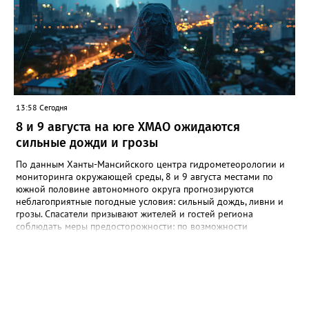
полицию", - добавил источник.
13:58 Сегодня
8 и 9 августа на юге ХМАО ожидаются
сильные дожди и грозы
По данным Ханты-Мансийского центра гидрометеорологии и
мониторинга окружающей среды, 8 и 9 августа местами по
южной половине автономного округа прогнозируются
неблагоприятные погодные условия: сильный дождь, ливни и
грозы. Спасатели призывают жителей и гостей региона
соблюдать меры предосторожности: по возможности
воздержаться от дальних поездок, не парковать автомобили
под деревьями и слабоукреплёнными конструкциями, а также
быть внимательными на дорогах из-за ухудшения видимости и
риска аквапланирования. При возникновении чрезвычайных
ситуаций немедленно звоните по единому номеру экстренных
служб 112.