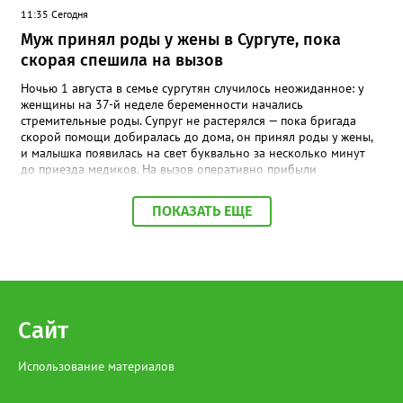
11:35 Сегодня
Муж принял роды у жены в Сургуте, пока
скорая спешила на вызов
Ночью 1 августа в семье сургутян случилось неожиданное: у
женщины на 37-й неделе беременности начались
стремительные роды. Супруг не растерялся — пока бригада
скорой помощи добиралась до дома, он принял роды у жены,
и малышка появилась на свет буквально за несколько минут
до приезда медиков. На вызов оперативно прибыли
фельдшеры Анна Байгузина, Наталья Плотникова и водитель
Олег Бураковский. К этому моменту новорождённая уже была
ПОКАЗАТЬ ЕЩЕ
на руках у отца. Специалисты сразу оценили состояние мамы и
девочки, провели необходимые манипуляции,
стабилизировали пациенток и подготовили к транспортировке.
Девочка родилась доношенной и здоровой. Женщину и
малышку доставили в Сургутский окружной центр охраны
материнства и детства, где они находились под наблюдением
врачей. Сегодня мама и дочка уже выписаны домой.
Сайт
Использование материалов