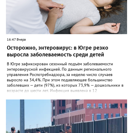
16:47 Вчера
Осторожно, энтеровирус: в Югре резко
выросла заболеваемость среди детей
В Югре зафиксирован сезонный подъём заболеваемости
энтеровирусной инфекцией. По данным регионального
управления Роспотребнадзора, за неделю число случаев
выросло на 34,4%. При этом подавляющее большинство
заболевших — дети (97%), из которых 73,9% — дошкольники в
возрасте до шести лет. Инфекция выявлена в 12
муниципалитетах, включая Сургут, Ханты-Мансийск,
Нижневартовск, Мегион, Нягань, Лангепас, Радужный, а также
Нижневартовский, Октябрьский, Советский, Сургутский и
Ханты-Мансийский районы. В большинстве случаев болезнь
проявляется в виде высыпаний на слизистой рта и
конечностях. На долю энтеровирусного менингита приходится
5,6% случаев. Лабораторные исследования подтвердили