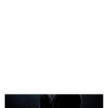
близлежащих домов! Мало нам по ночам шума от питбайкеров
и авто, чтобы еще из-за вашей свистелки страдать", - сказано в
сообщении. В МБУ "Управление по дорожному хозяйству и
благоустройству" Нижневартовска корреспонденту
Gorod3466.ru сообщили, что звуковые оповещатели на
светофорных объектах оборудованы в соответствии с ГОСТ,
при согласовании с обществом слепых. "Их наличие строго
контролируется прокуратурой. В ночное время они не
работают. Корректировка громкости проводится по мере
возможности", - подчеркнули в учреждении.