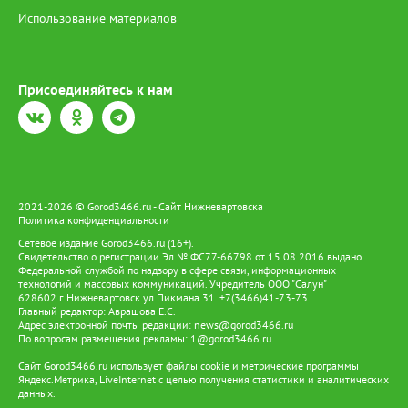
самоочищению. Однако уже сейчас понятно: риск достижения
Использование материалов
вод ХМАО остаётся высоким.
Присоединяйтесь к нам
2021-2026 © Gorod3466.ru - Сайт Нижневартовска
Политика конфиденциальности
Сетевое издание Gorod3466.ru (16+).
Свидетельство о регистрации Эл № ФС77-66798 от 15.08.2016 выдано
Федеральной службой по надзору в сфере связи, информационных
технологий и массовых коммуникаций. Учредитель ООО "Салун"
628602 г. Нижневартовск ул.Пикмана 31. +7(3466)41-73-73
Главный редактор: Аврашова Е.С.
Адрес электронной почты редакции:
news@gorod3466.ru
По вопросам размещения рекламы:
1@gorod3466.ru
Сайт Gorod3466.ru использует файлы cookie и метрические программы
Яндекс.Метрика, LiveInternet с целью получения статистики и аналитических
данных.