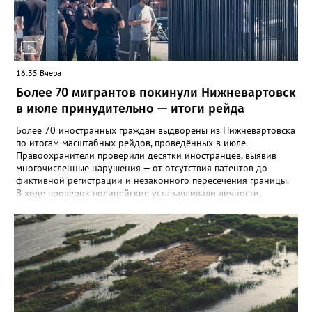
циркуляцию нескольких типов вирусов Коксаки и эховирусов.
Специалисты напоминают о важности соблюдения правил
личной гигиены и рекомендуют при первых симптомах
обращаться к врачу.
16:35 Вчера
Более 70 мигрантов покинули Нижневартовск
в июле принудительно — итоги рейда
Более 70 иностранных граждан выдворены из Нижневартовска
по итогам масштабных рейдов, проведённых в июле.
Правоохранители проверили десятки иностранцев, выявив
многочисленные нарушения — от отсутствия патентов до
фиктивной регистрации и незаконного пересечения границы.
В ходе проверок полицейские устанавливали личности,
проверяли паспорта, миграционные карты, патенты на работу, а
также сверяли заявленную цель въезда с фактической
деятельностью. Особое внимание уделялось законности
постановки на учёт принимающей стороной. Все нарушения
фиксировались, на нарушителей составляли протоколы. Всего
за июль составлено более 180 протоколов по главе 18 КоАП
РФ и статье 19.27 КоАП РФ (ложные сведения при постановке
на учёт), а также 4 протокола за уклонение от уплаты штрафа.
По результатам судебных решений вынесено 71