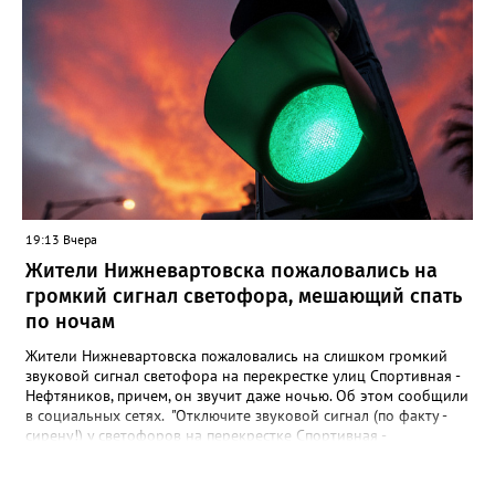
правонарушения пока не подтверждается", - заявили в пресс-
службе ведомства. Ранее Gorod3466.ru сообщал, что жители
Нижневартовска рассказывали в соцсетях, что на озере
Молодежное заметили двух пьяных мужчин, которые
домогались до несовершеннолетних девочек.
19:13 Вчера
Жители Нижневартовска пожаловались на
громкий сигнал светофора, мешающий спать
по ночам
Жители Нижневартовска пожаловались на слишком громкий
звуковой сигнал светофора на перекрестке улиц Спортивная -
Нефтяников, причем, он звучит даже ночью. Об этом сообщили
в социальных сетях. "Отключите звуковой сигнал (по факту -
сирену!) у светофоров на перекрестке Спортивная -
Нефтяников со стороны техникума, которая с недавних пор
врубается на ночь! Он мешает спать жителям всех