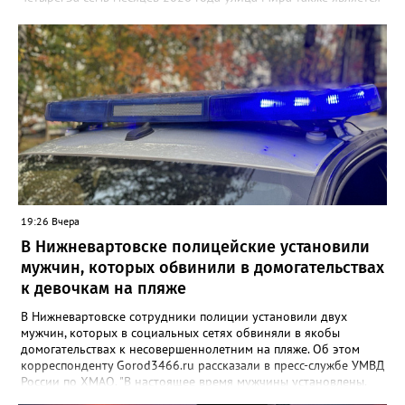
самой аварийной - 29 ДТП", - заявили в ГАИ. В ведомстве
добавили, что на втором месте расположилась улица Ленина,
на дорогах которой произошло 19 дорожно-транспортных
происшествий. Замыкает тройку улица Индустриальная - 17
ДТП.
19:26 Вчера
В Нижневартовске полицейские установили
мужчин, которых обвинили в домогательствах
к девочкам на пляже
В Нижневартовске сотрудники полиции установили двух
мужчин, которых в социальных сетях обвиняли в якобы
домогательствах к несовершеннолетним на пляже. Об этом
корреспонденту Gorod3466.ru рассказали в пресс-службе УМВД
России по ХМАО. "В настоящее время мужчины установлены.
По данному факту проверка продолжается. При этом факт