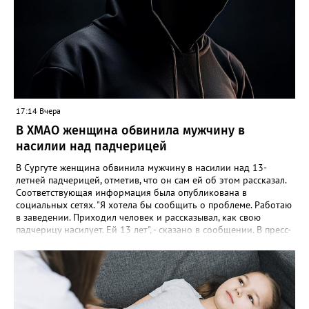
17:14 Вчера
В ХМАО женщина обвинила мужчину в
насилии над падчерицей
В Сургуте женщина обвинила мужчину в насилии над 13-
летней падчерицей, отметив, что он сам ей об этом рассказал.
Соответствующая информация была опубликована в
социальных сетях. "Я хотела бы сообщить о проблеме. Работаю
в заведении. Приходил человек и рассказывал, как свою
падчерицу насилует. Ей 13 лет", - сказано в сообщении. В пресс-
службе УМВД России по ХМАО корреспонденту Gorod3466.ru
сообщили, что в настоящее время по данному факту
проводится проверка. "Сотрудники полиции устанавливают все
обстоятельства произошедшего", - отметили в пресс-службе
ведомства.