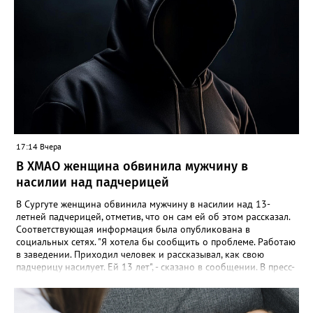
17:14 Вчера
В ХМАО женщина обвинила мужчину в
насилии над падчерицей
В Сургуте женщина обвинила мужчину в насилии над 13-
летней падчерицей, отметив, что он сам ей об этом рассказал.
Соответствующая информация была опубликована в
социальных сетях. "Я хотела бы сообщить о проблеме. Работаю
в заведении. Приходил человек и рассказывал, как свою
падчерицу насилует. Ей 13 лет", - сказано в сообщении. В пресс-
службе УМВД России по ХМАО корреспонденту Gorod3466.ru
сообщили, что в настоящее время по данному факту
проводится проверка. "Сотрудники полиции устанавливают все