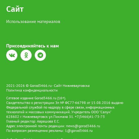
виде наносных отложений до самого Ледовитого океана», —
Сайт
сообщает эксперт. Окончательный масштаб угрозы зависит от
природы загрязнения и способности водоёмов к
самоочищению. Однако уже сейчас понятно: риск достижения
Использование материалов
вод ХМАО остаётся высоким.
Присоединяйтесь к нам
2021-2026 © Gorod3466.ru - Сайт Нижневартовска
Политика конфиденциальности
Сетевое издание Gorod3466.ru (16+).
Свидетельство о регистрации Эл № ФС77-66798 от 15.08.2016 выдано
Федеральной службой по надзору в сфере связи, информационных
технологий и массовых коммуникаций. Учредитель ООО "Салун"
628602 г. Нижневартовск ул.Пикмана 31. +7(3466)41-73-73
Главный редактор: Аврашова Е.С.
Адрес электронной почты редакции:
news@gorod3466.ru
По вопросам размещения рекламы:
1@gorod3466.ru