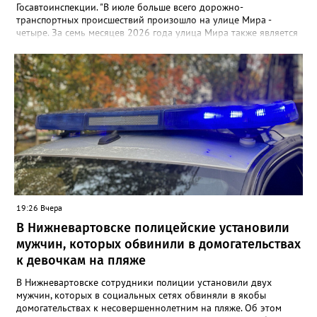
Госавтоинспекции. "В июле больше всего дорожно-
транспортных происшествий произошло на улице Мира -
четыре. За семь месяцев 2026 года улица Мира также является
самой аварийной - 29 ДТП", - заявили в ГАИ. В ведомстве
добавили, что на втором месте расположилась улица Ленина,
на дорогах которой произошло 19 дорожно-транспортных
происшествий. Замыкает тройку улица Индустриальная - 17
ДТП.
19:26 Вчера
В Нижневартовске полицейские установили
мужчин, которых обвинили в домогательствах
к девочкам на пляже
В Нижневартовске сотрудники полиции установили двух
мужчин, которых в социальных сетях обвиняли в якобы
домогательствах к несовершеннолетним на пляже. Об этом