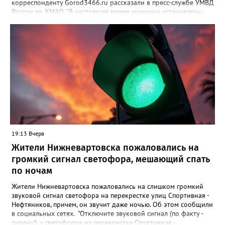
корреспонденту Gorod3466.ru рассказали в пресс-службе УМВД
России по ХМАО. "В настоящее время мужчины установлены.
По данному факту проверка продолжается. При этом факт
правонарушения пока не подтверждается", - заявили в пресс-
службе ведомства. Ранее Gorod3466.ru сообщал, что жители
Нижневартовска рассказывали в соцсетях, что на озере
Молодежное заметили двух пьяных мужчин, которые
домогались до несовершеннолетних девочек.
19:13 Вчера
Жители Нижневартовска пожаловались на
громкий сигнал светофора, мешающий спать
по ночам
Жители Нижневартовска пожаловались на слишком громкий
звуковой сигнал светофора на перекрестке улиц Спортивная -
Нефтяников, причем, он звучит даже ночью. Об этом сообщили
в социальных сетях. "Отключите звуковой сигнал (по факту -
сирену!) у светофоров на перекрестке Спортивная -