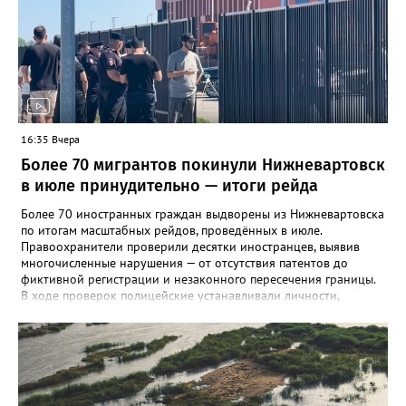
конечностях. На долю энтеровирусного менингита приходится
5,6% случаев. Лабораторные исследования подтвердили
циркуляцию нескольких типов вирусов Коксаки и эховирусов.
Специалисты напоминают о важности соблюдения правил
личной гигиены и рекомендуют при первых симптомах
обращаться к врачу.
16:35 Вчера
Более 70 мигрантов покинули Нижневартовск
в июле принудительно — итоги рейда
Более 70 иностранных граждан выдворены из Нижневартовска
по итогам масштабных рейдов, проведённых в июле.
Правоохранители проверили десятки иностранцев, выявив
многочисленные нарушения — от отсутствия патентов до
фиктивной регистрации и незаконного пересечения границы.
В ходе проверок полицейские устанавливали личности,
проверяли паспорта, миграционные карты, патенты на работу, а
также сверяли заявленную цель въезда с фактической
деятельностью. Особое внимание уделялось законности
постановки на учёт принимающей стороной. Все нарушения
фиксировались, на нарушителей составляли протоколы. Всего
за июль составлено более 180 протоколов по главе 18 КоАП