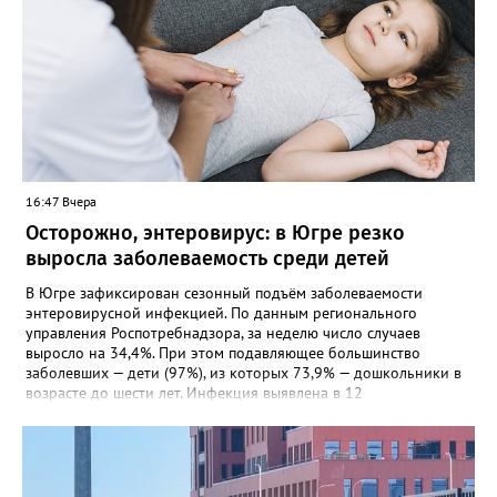
обстоятельства произошедшего", - отметили в пресс-службе
ведомства.
16:47 Вчера
Осторожно, энтеровирус: в Югре резко
выросла заболеваемость среди детей
В Югре зафиксирован сезонный подъём заболеваемости
энтеровирусной инфекцией. По данным регионального
управления Роспотребнадзора, за неделю число случаев
выросло на 34,4%. При этом подавляющее большинство
заболевших — дети (97%), из которых 73,9% — дошкольники в
возрасте до шести лет. Инфекция выявлена в 12
муниципалитетах, включая Сургут, Ханты-Мансийск,
Нижневартовск, Мегион, Нягань, Лангепас, Радужный, а также
Нижневартовский, Октябрьский, Советский, Сургутский и
Ханты-Мансийский районы. В большинстве случаев болезнь
проявляется в виде высыпаний на слизистой рта и