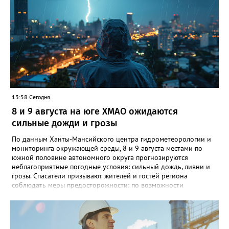
отвлеклась, а он убежал от нее. "Мальчик гулял, пытаясь найти
дом, но не смог. Затем его нашли прохожие и позвонили в
полицию", - добавил источник.
13:58 Сегодня
8 и 9 августа на юге ХМАО ожидаются
сильные дожди и грозы
По данным Ханты-Мансийского центра гидрометеорологии и
мониторинга окружающей среды, 8 и 9 августа местами по
южной половине автономного округа прогнозируются
неблагоприятные погодные условия: сильный дождь, ливни и
грозы. Спасатели призывают жителей и гостей региона
соблюдать меры предосторожности: по возможности
воздержаться от дальних поездок, не парковать автомобили
под деревьями и слабоукреплёнными конструкциями, а также
быть внимательными на дорогах из-за ухудшения видимости и
риска аквапланирования. При возникновении чрезвычайных