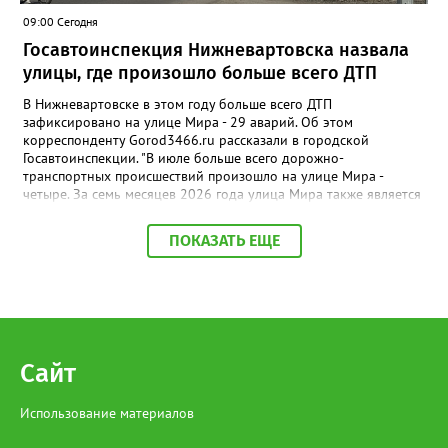
09:00 Сегодня
Госавтоинспекция Нижневартовска назвала
улицы, где произошло больше всего ДТП
В Нижневартовске в этом году больше всего ДТП
зафиксировано на улице Мира - 29 аварий. Об этом
корреспонденту Gorod3466.ru рассказали в городской
Госавтоинспекции. "В июле больше всего дорожно-
транспортных происшествий произошло на улице Мира -
четыре. За семь месяцев 2026 года улица Мира также является
самой аварийной - 29 ДТП", - заявили в ГАИ. В ведомстве
добавили, что на втором месте расположилась улица Ленина,
ПОКАЗАТЬ ЕЩЕ
на дорогах которой произошло 19 дорожно-транспортных
происшествий. Замыкает тройку улица Индустриальная - 17
ДТП.
Сайт
Использование материалов