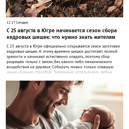
12:17 Сегодня
С 25 августа в Югре начинается сезон сбора
кедровых шишек: что нужно знать жителям
С 25 августа в Югре официально открывается сезон заготовки
кедровых шишек. К этому времени шишки достигают полной
зрелости и начинают естественно опадать, поэтому сбор
разрешён только с земли, без какого-либо механического
воздействия на деревья. Собирать можно только опавшую
шишку ручным способом. Запрещено использовать любые
приспособления, которые могут повредить стволы или кроны
кедров. Исключение — лесосеменные плантации, где сбор
шишек категорически запрещён. Нарушителям грозит
административная ответственность: штраф от 1 000 до 5 000
рублей. В отдельных случаях возможно уголовное
преследование. Важное уточнение: сбор шишек разрешён
только для личных нужд. Если вы планируете заготавливать их
в коммерческих целях, необходимо официально
зарегистрировать предпринимательскую деятельность и
заключить договор аренды лесного участка. Напомним, что
иностранным гражданам сбор и заготовка кедровых шишек на