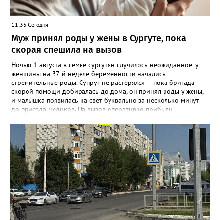
территории Югры запрещены.
11:35 Сегодня
Муж принял роды у жены в Сургуте, пока
скорая спешила на вызов
Ночью 1 августа в семье сургутян случилось неожиданное: у
женщины на 37-й неделе беременности начались
стремительные роды. Супруг не растерялся — пока бригада
скорой помощи добиралась до дома, он принял роды у жены,
и малышка появилась на свет буквально за несколько минут
до приезда медиков. На вызов оперативно прибыли
фельдшеры Анна Байгузина, Наталья Плотникова и водитель
Олег Бураковский. К этому моменту новорождённая уже была
на руках у отца. Специалисты сразу оценили состояние мамы и
девочки, провели необходимые манипуляции,
стабилизировали пациенток и подготовили к транспортировке.
Девочка родилась доношенной и здоровой. Женщину и
малышку доставили в Сургутский окружной центр охраны
материнства и детства, где они находились под наблюдением
врачей. Сегодня мама и дочка уже выписаны домой.