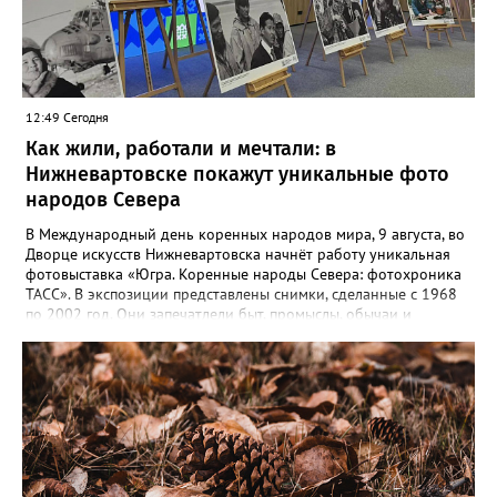
12:49 Сегодня
Как жили, работали и мечтали: в
Нижневартовске покажут уникальные фото
народов Севера
В Международный день коренных народов мира, 9 августа, во
Дворце искусств Нижневартовска начнёт работу уникальная
фотовыставка «Югра. Коренные народы Севера: фотохроника
ТАСС». В экспозиции представлены снимки, сделанные с 1968
по 2002 год. Они запечатлели быт, промыслы, обычаи и
выдающихся представителей коренных народов, которые
внесли вклад в развитие региона. Гости увидят кадры,
отражающие жизнь северян — от повседневного труда до
праздников. Особую ценность представляют авторские
подписи к снимкам, которые сохраняют историческую
достоверность и передают дух эпохи. Торжественное открытие
— 9 августа в 12:00. Выставка доступна до 31 августа.