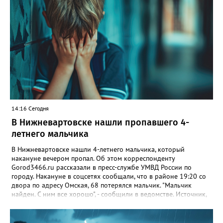
14:16 Сегодня
В Нижневартовске нашли пропавшего 4-
летнего мальчика
В Нижневартовске нашли 4-летнего мальчика, который
накануне вечером пропал. Об этом корреспонденту
Gorod3466.ru рассказали в пресс-службе УМВД России по
городу. Накануне в соцсетях сообщали, что в районе 19:20 со
двора по адресу Омская, 68 потерялся мальчик. "Мальчик
найден. С ним все хорошо", - сообщили в ведомстве. Источник,
знакомый с ситуацией, пояснил в беседе с журналистом
издания, что мальчик просто заблудился. По словам
собеседника, ребенок гулял с сестрой, в какой-то момент она