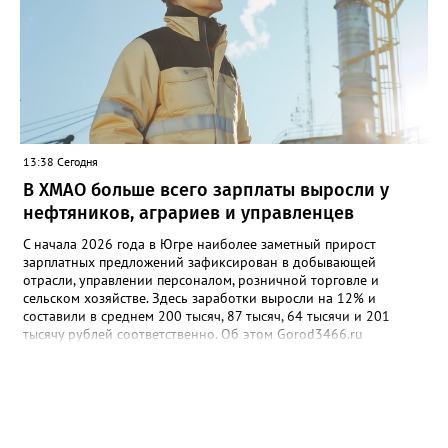
ситуаций немедленно звоните по единому номеру экстренных
служб 112.
13:38 Сегодня
В ХМАО больше всего зарплаты выросли у
нефтяников, аграриев и управленцев
С начала 2026 года в Югре наиболее заметный прирост
зарплатных предложений зафиксирован в добывающей
отрасли, управлении персоналом, розничной торговле и
сельском хозяйстве. Здесь заработки выросли на 12% и
составили в среднем 200 тысяч, 87 тысяч, 64 тысячи и 201
тысячу рублей соответственно. Об этом Gorod3466.ru
сообщили аналитики hh.ru. В числе лидеров по темпам роста
также туризм, гостиничный и ресторанный бизнес (+11%, до
68,4 тыс. рублей), производство и сервисное обслуживание
(+9%, до 166,4 тыс. рублей), а также финансы и бухгалтерия
(+9%, до 87,6 тыс. рублей). В целом медианная зарплата по
региону увеличилась на 3% и достигла 93,5 тыс. рублей.