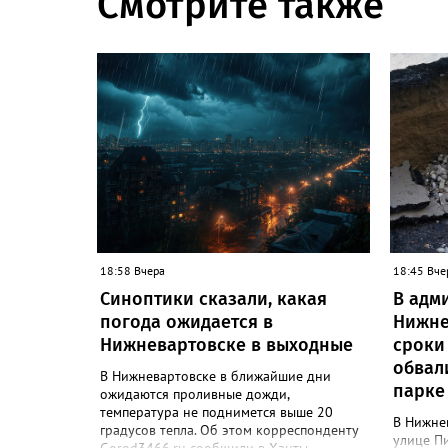
Смотрите также
18:58 Вчера
18:45 Вче
Синоптики сказали, какая
В адм
погода ожидается в
Нижне
Нижневартовске в выходные
сроки
обвал
В Нижневартовске в ближайшие дни
парке
ожидаются проливные дожди,
температура не поднимется выше 20
В Нижне
градусов тепла. Об этом корреспонденту
улице Пи