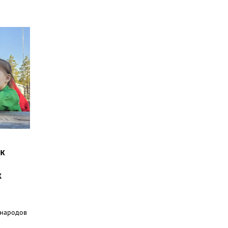
ак
х
 народов