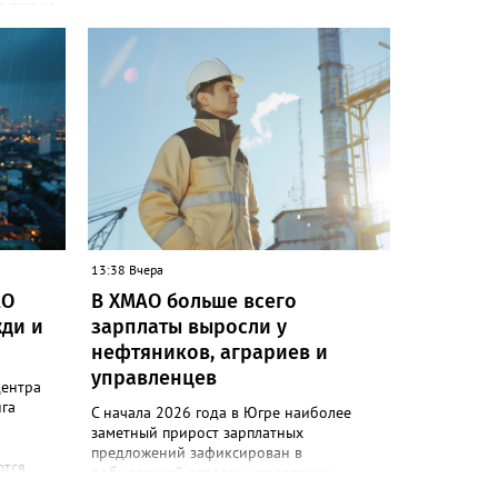
сутствия
и»
одов,
да,
 народам
ле
ькупы,
 юкагиры,
ругие. В
т в
и»)
13:38 Вчера
ючению
АО
В ХМАО больше всего
 сотовой
ди и
зарплаты выросли у
руктура
нефтяников, аграриев и
управленцев
следние
центра
гам
га
С начала 2026 года в Югре наиболее
ловек.
заметный прирост зарплатных
коренных
предложений зафиксирован в
ются
добывающей отрасли, управлении
ект
ия:
персоналом, розничной торговле и