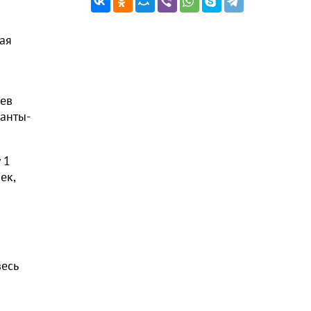
ая
аев
Ханты-
 1
ек,
весь