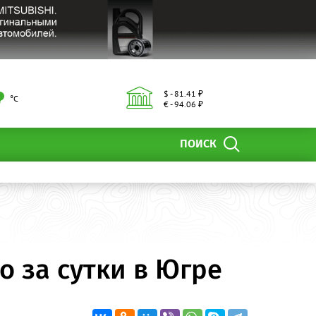
$ - 81.41 ₽
°С
€ - 94.06 ₽
ПОИСК
о за сутки в Югре