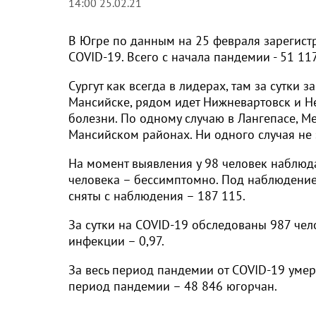
14:00 25.02.21
В Югре по данным на 25 февраля зарегист
СOVID-19. Всего с начала пандемии - 51 1
Сургут как всегда в лидерах, там за сутки 
Мансийске, рядом идет Нижневартовск и Н
болезни. По одному случаю в Лангепасе, М
Мансийском районах. Ни одного случая не 
На момент выявления у 98 человек наблюда
человека – бессимптомно. Под наблюдением
сняты с наблюдения – 187 115.
За сутки на COVID-19 обследованы 987 чел
инфекции – 0,97.
За весь период пандемии от COVID-19 умерл
период пандемии – 48 846 югорчан.