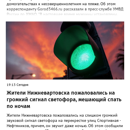
домогательствах к несовершеннолетним на пляже. Об этом
корреспонденту Gorod3466.ru рассказали в пресс-службе УМВД
России по ХМАО. "В настоящее время мужчины установлены.
По данному факту проверка продолжается. При этом факт
правонарушения пока не подтверждается", - заявили в пресс-
службе ведомства. Ранее Gorod3466.ru сообщал, что жители
Нижневартовска рассказывали в соцсетях, что на озере
Молодежное заметили двух пьяных мужчин, которые
домогались до несовершеннолетних девочек.
19:13 Сегодня
Жители Нижневартовска пожаловались на
громкий сигнал светофора, мешающий спать
по ночам
Жители Нижневартовска пожаловались на слишком громкий
звуковой сигнал светофора на перекрестке улиц Спортивная -
Нефтяников, причем, он звучит даже ночью. Об этом сообщили