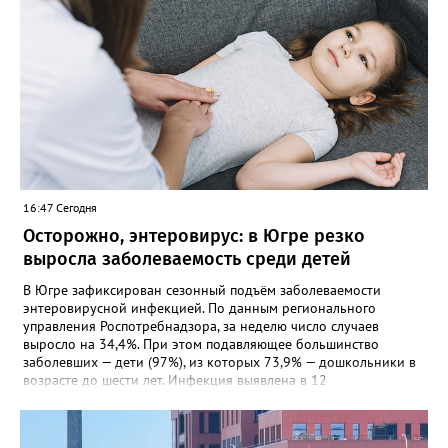
16:47 Сегодня
Осторожно, энтеровирус: в Югре резко
выросла заболеваемость среди детей
В Югре зафиксирован сезонный подъём заболеваемости
энтеровирусной инфекцией. По данным регионального
управления Роспотребнадзора, за неделю число случаев
выросло на 34,4%. При этом подавляющее большинство
заболевших — дети (97%), из которых 73,9% — дошкольники в
возрасте до шести лет. Инфекция выявлена в 12
муниципалитетах, включая Сургут, Ханты-Мансийск,
Нижневартовск, Мегион, Нягань, Лангепас, Радужный, а также
Нижневартовский, Октябрьский, Советский, Сургутский и