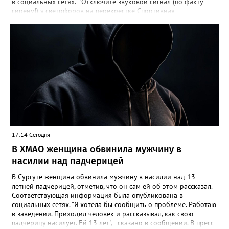
в социальных сетях. "Отключите звуковой сигнал (по факту -
сирену!) у светофоров на перекрестке Спортивная -
Нефтяников со стороны техникума, которая с недавних пор
врубается на ночь! Он мешает спать жителям всех
близлежащих домов! Мало нам по ночам шума от питбайкеров
и авто, чтобы еще из-за вашей свистелки страдать", - сказано в
сообщении. В МБУ "Управление по дорожному хозяйству и
благоустройству" Нижневартовска корреспонденту
Gorod3466.ru сообщили, что звуковые оповещатели на
светофорных объектах оборудованы в соответствии с ГОСТ,
при согласовании с обществом слепых. "Их наличие строго
контролируется прокуратурой. В ночное время они не
работают. Корректировка громкости проводится по мере
возможности", - подчеркнули в учреждении.
17:14 Сегодня
В ХМАО женщина обвинила мужчину в
насилии над падчерицей
В Сургуте женщина обвинила мужчину в насилии над 13-
летней падчерицей, отметив, что он сам ей об этом рассказал.
Соответствующая информация была опубликована в
социальных сетях. "Я хотела бы сообщить о проблеме. Работаю
в заведении. Приходил человек и рассказывал, как свою
падчерицу насилует. Ей 13 лет", - сказано в сообщении. В пресс-