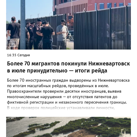
Ханты-Мансийский районы. В большинстве случаев болезнь
проявляется в виде высыпаний на слизистой рта и
конечностях. На долю энтеровирусного менингита приходится
5,6% случаев. Лабораторные исследования подтвердили
циркуляцию нескольких типов вирусов Коксаки и эховирусов.
Специалисты напоминают о важности соблюдения правил
личной гигиены и рекомендуют при первых симптомах
обращаться к врачу.
16:35 Сегодня
Более 70 мигрантов покинули Нижневартовск
в июле принудительно — итоги рейда
Более 70 иностранных граждан выдворены из Нижневартовска
по итогам масштабных рейдов, проведённых в июле.
Правоохранители проверили десятки иностранцев, выявив
многочисленные нарушения — от отсутствия патентов до
фиктивной регистрации и незаконного пересечения границы.
В ходе проверок полицейские устанавливали личности,
проверяли паспорта, миграционные карты, патенты на работу, а
также сверяли заявленную цель въезда с фактической
деятельностью. Особое внимание уделялось законности
постановки на учёт принимающей стороной. Все нарушения
фиксировались, на нарушителей составляли протоколы. Всего