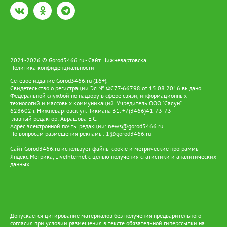
избрал меру пресечения для фигурантов. Предполагаемый
организатор отправлен под стражу, а его сообщник будет
дожидаться развития событий под подпиской о невыезде.
2021-2026 © Gorod3466.ru - Сайт Нижневартовска
Политика конфиденциальности
Сетевое издание Gorod3466.ru (16+).
Свидетельство о регистрации Эл № ФС77-66798 от 15.08.2016 выдано
Федеральной службой по надзору в сфере связи, информационных
технологий и массовых коммуникаций. Учредитель ООО "Салун"
628602 г. Нижневартовск ул.Пикмана 31. +7(3466)41-73-73
Главный редактор: Аврашова Е.С.
Адрес электронной почты редакции:
news@gorod3466.ru
По вопросам размещения рекламы:
1@gorod3466.ru
Сайт Gorod3466.ru использует файлы cookie и метрические программы
Яндекс.Метрика, LiveInternet с целью получения статистики и аналитических
данных.
Допускается цитирование материалов без получения предварительного
согласия при условии размещения в тексте обязательной гиперссылки на