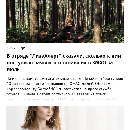
19:52 Вчера
В отряде "ЛизаАлерт" сказали, сколько к ним
поступило заявок о пропавших в ХМАО за
июль
За июль в поисково-спасательный отряд "ЛизаАлерт" поступило
18 заявок на поиски пропавших в ХМАО людей. Об этом
корреспонденту Gorod3466.ru рассказали в пресс-службе
отряда. "В июле в отряд поступило 18 заявок на поиск
пропавших людей по всему ХМАО. Живыми были найдены 10
человек, трое - погибли, родные найдены - двое", - сообщили в
пресс-службе. В отряде отметили, что до сих пор не нашли трех
пропавших жителей региона, однако их поиски продолжаются -
распространяются ориентировки, проверяются свидетельства.
Ранее Gorod3466.ru сообщал, что большинство случаев