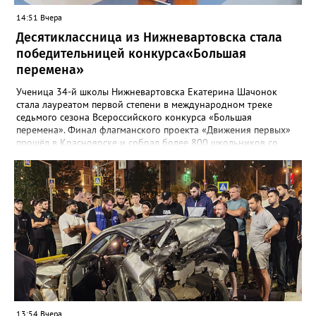
14:51 Вчера
Десятиклассница из Нижневартовска стала
победительницей конкурса«Большая
перемена»
Ученица 34-й школы Нижневартовска Екатерина Шачонок
стала лауреатом первой степени в международном треке
седьмого сезона Всероссийского конкурса «Большая
перемена». Финал флагманского проекта «Движения первых»
прошёл в Красноярске и собрал более 800 школьников со
всей страны. Екатерина в составе команды разрабатывала и
защищала перед экспертным жюри социально значимые
проекты. В финале конкурсанты представили три инициативы:
годовую программу адаптации для студентов-иностранцев
медицинского университета, проект о путешествиях по России
и интерактивный парк регионов страны. Все идеи получили
высокую оценку жюри, а работа вартовчанки была признана
одной из лучших. «В финале мы с командой разрабатывали
разные проекты и защищали их перед экспертами. Мы
придумали годовую программу для студентов-иностранцев
медуниверситета, проект о путешествиях по России и парк
регионов России», — поделилась Екатерина. Отметим, что
конкурс«Большая перемена» — это крупнейший конкурс для
13:54 Вчера