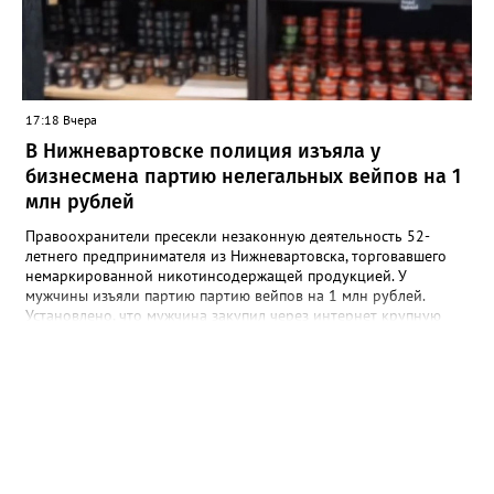
подчеркивают в ведомстве. Информацию о графике работы
новых кабинетов в Сургуте, Ханты-Мансийске и
Нижневартовске обещают опубликовать в ближайшее время
на официальных страницах ведомств.
17:18 Вчера
В Нижневартовске полиция изъяла у
бизнесмена партию нелегальных вейпов на 1
млн рублей
Правоохранители пресекли незаконную деятельность 52-
летнего предпринимателя из Нижневартовска, торговавшего
немаркированной никотинсодержащей продукцией. У
мужчины изъяли партию партию вейпов на 1 млн рублей.
Установлено, что мужчина закупил через интернет крупную
партию электронных сигарет и расходных жидкостей к ним,
планируя реализовать товар в своём магазине. В ходе
оперативно-розыскных мероприятий полицейские проверили
торговую точку и изъяли более 1,5 тыс. безакцизных вейпов, а
также 33,5 литра жидкостей для них. Общая стоимость
конфискованной продукции превысила 1 млн рублей.
Вартовчанин признался, что осознавал противоправный
характер своих действий, но всё равно пошёл на нарушение