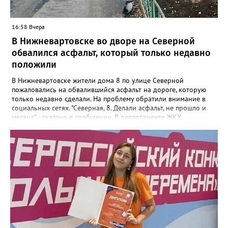
16:58 Вчера
В Нижневартовске во дворе на Северной
обвалился асфальт, который только недавно
положили
В Нижневартовске жители дома 8 по улице Северной
пожаловались на обвалившийся асфальт на дороге, которую
только недавно сделали. На проблему обратили внимание в
социальных сетях. "Северная, 8. Делали асфальт, не прошло и
месяца", - сказано в сообщении. В департаменте ЖКХ
администрации города корреспонденту Gorod3466.ru
сообщили, что причиной нарушения целостности асфальта
стал "подмыв основания покрытия проезда после обильных
осадков". "Восстановительные работы в рамках гарантийных
обязательств контракта будет проводить подрядная
организация, которая привлекалась ООО "Нижневартовские
коммунальные системы", срок до 15 августа 2026 года.
В настоящее время приемка работ со стороны ООО "НКС" не
осуществлялась. Восстановление за счет средств подрядной
организации", - рассказали в департаменте.