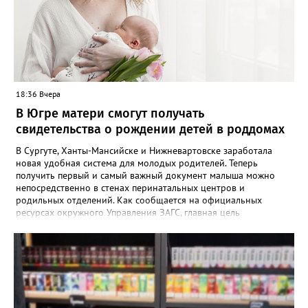
пропажи детей в ХМАО фиксировались в Нижневартовске и
Сургуте.
18:36 Вчера
В Югре матери смогут получать
свидетельства о рождении детей в роддомах
В Сургуте, Ханты-Мансийске и Нижневартовске заработала
новая удобная система для молодых родителей. Теперь
получить первый и самый важный документ малыша можно
непосредственно в стенах перинатальных центров и
родильных отделений. Как сообщается на официальных
ресурсах окружного Управления ЗАГС, главная цель
нововведения — разгрузить молодых мам от лишней
бюрократии в первые дни после выписки. Специалисты начали
вести прием прямо на базе крупнейших медицинских
учреждений региона. «Теперь мамочкам и их родным не нужно
специально искать время, записываться и ехать в отдел ЗАГС.
Вся процедура регистрации рождения проходит в комфортной
обстановке, пока семья еще находится в больнице», —