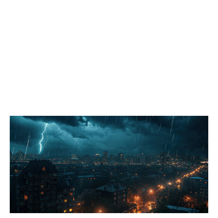
лагерей, а также соблюдение мер безопасности и санитарных
норм. «Мы обратили внимание администрации на высокую
востребованность такой формы летней занятости детей и
необходимость увеличить количество лагерей дневного
пребывания, особенно в третью смену», – подчеркнул
председатель комитета по социальным вопросам Павел
Лариков. Комитет по вопросам безопасности населения
совместно с коллегами из комитета по городскому хозяйству и
строительству в рамках выездного заседания отработал
поступающие жалобы. Депутаты проверили безопасность
пешеходных переходов вблизи школ и детских садов, а также
оценили состояние благоустроенных общественных
пространств. «Администрации рекомендовано проработать
варианты решения нескольких ключевых задач: обеспечение
доступной среды для входной группы муниципального
помещения, которое арендует городское общество слепых по
адресу Мира, 80; комплексное благоустройство территории в
районе школ № 40 и № 29, граничащей с участком
инициативного проекта «Березовая аллея»; обустройство
тротуара вдоль автомобильной дороги по улице Рабочей с
устройством пешеходного соединения в месте поворота; а
также прокладка пешеходной дорожки вдоль дома № 16 по
улице Омской в районе школы № 2 – за счёт ремонта
внутриквартального проезда и реализации программы
«Марафон благоустройства». Срок исполнения – до сентября