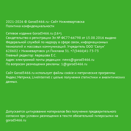
автономных решений для энергообеспечения. Пилотный
проект «Зеленое цифровое стойбище», ставший логическим
продолжением «Цифрового стойбища», предусматривает
установку солнечных панелей и аккумуляторов. Они
2021-2026 © Gorod3466.ru - Сайт Нижневартовска
обеспечивают работу телекоммуникационного оборудования,
Политика конфиденциальности
освещения и бытовых электроприборов. Так цифровая
Сетевое издание Gorod3466.ru (16+).
инфраструктура становится частью более масштабной системы
Свидетельство о регистрации Эл № ФС77-66798 от 15.08.2016 выдано
поддержки коренных народов — от образования и доступа к
Федеральной службой по надзору в сфере связи, информационных
услугам до развития традиционных промыслов и сохранения
технологий и массовых коммуникаций. Учредитель ООО "Салун"
культурного наследия. Именно такой подход позволяет
628602 г. Нижневартовск ул.Пикмана 31. +7(3466)41-73-73
сочетать современные технологии с традиционным образом
Главный редактор: Аврашова Е.С.
Адрес электронной почты редакции:
жизни ханты и манси, давая им возможность жить и трудиться
news@gorod3466.ru
По вопросам размещения рекламы:
1@gorod3466.ru
на земле предков и вести традиционный образ жизни.
Сайт Gorod3466.ru использует файлы cookie и метрические программы
Яндекс.Метрика, LiveInternet с целью получения статистики и аналитических
данных.
Допускается цитирование материалов без получения предварительного
согласия при условии размещения в тексте обязательной гиперссылки на
gorod3466.ru