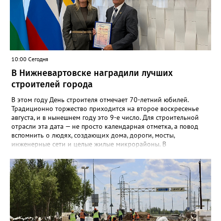
10:00 Сегодня
В Нижневартовске наградили лучших
строителей города
В этом году День строителя отмечает 70-летний юбилей.
Традиционно торжество приходится на второе воскресенье
августа, и в нынешнем году это 9-е число. Для строительной
отрасли эта дата — не просто календарная отметка, а повод
вспомнить о людях, создающих дома, дороги, мосты,
инженерные сети и целые жилые микрорайоны. В
Нижневартовске в преддверии праздника администрация
города ежегодно проводит конкурс «Лучший строитель города
Нижневартовска». К участию приглашаются строительные
организации, работающие в сфере жилищного и
коммунального строительства, а также предприятия по
производству и поставке строительных и отделочных
материалов — независимо от форм собственности и
ведомственной принадлежности, расположенные