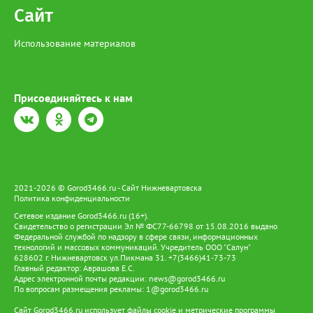
криминальных спектаклей стали незаконные выплаты на
Сайт
общую сумму порядка 3 миллионов рублей. Во время обысков
полицейские изъяли ключевые улики: две иномарки, на
Использование материалов
которых разыгрывались аварийные спектакли, а также
телефоны, компьютеры и документацию, подтверждающую
вину задержанных. По факту мошенничества в сфере
страхования Следственным управлением городского УМВД
возбуждено уголовное дело по ч. 4 ст. 159.5 УК РФ. Суд уже
Присоединяйтесь к нам
избрал меру пресечения для фигурантов. Предполагаемый
организатор отправлен под стражу, а его сообщник будет
дожидаться развития событий под подпиской о невыезде.
2021-2026 © Gorod3466.ru - Сайт Нижневартовска
Политика конфиденциальности
Сетевое издание Gorod3466.ru (16+).
Свидетельство о регистрации Эл № ФС77-66798 от 15.08.2016 выдано
Федеральной службой по надзору в сфере связи, информационных
технологий и массовых коммуникаций. Учредитель ООО "Салун"
628602 г. Нижневартовск ул.Пикмана 31. +7(3466)41-73-73
Главный редактор: Аврашова Е.С.
Адрес электронной почты редакции:
news@gorod3466.ru
По вопросам размещения рекламы:
1@gorod3466.ru
Сайт Gorod3466.ru использует файлы cookie и метрические программы