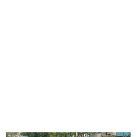
партию электронных сигарет и расходных жидкостей к ним,
планируя реализовать товар в своём магазине. В ходе
оперативно-розыскных мероприятий полицейские проверили
торговую точку и изъяли более 1,5 тыс. безакцизных вейпов, а
также 33,5 литра жидкостей для них. Общая стоимость
конфискованной продукции превысила 1 млн рублей.
Вартовчанин признался, что осознавал противоправный
характер своих действий, но всё равно пошёл на нарушение
закона. Следственным управлением УМВД возбуждено
уголовное дело по ч. 6 ст. 171.1 УК РФ (приобретение,
хранение и сбыт товаров без обязательной маркировки в
крупном размере).