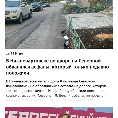
16:58 Вчера
В Нижневартовске во дворе на Северной
обвалился асфальт, который только недавно
положили
В Нижневартовске жители дома 8 по улице Северной
пожаловались на обвалившийся асфальт на дороге, которую
только недавно сделали. На проблему обратили внимание в
социальных сетях. "Северная, 8. Делали асфальт, не прошло и
месяца", - сказано в сообщении. В департаменте ЖКХ
администрации города корреспонденту Gorod3466.ru
сообщили, что причиной нарушения целостности асфальта
стал "подмыв основания покрытия проезда после обильных