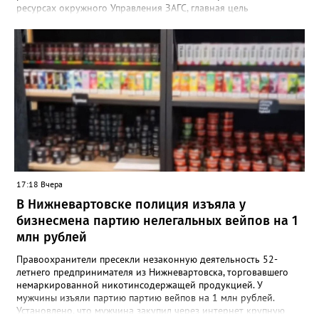
ресурсах окружного Управления ЗАГС, главная цель
нововведения — разгрузить молодых мам от лишней
бюрократии в первые дни после выписки. Специалисты начали
вести прием прямо на базе крупнейших медицинских
учреждений региона. «Теперь мамочкам и их родным не нужно
специально искать время, записываться и ехать в отдел ЗАГС.
Вся процедура регистрации рождения проходит в комфортной
обстановке, пока семья еще находится в больнице», —
подчеркивают в ведомстве. Информацию о графике работы
новых кабинетов в Сургуте, Ханты-Мансийске и
Нижневартовске обещают опубликовать в ближайшее время
на официальных страницах ведомств.
17:18 Вчера
В Нижневартовске полиция изъяла у
бизнесмена партию нелегальных вейпов на 1
млн рублей
Правоохранители пресекли незаконную деятельность 52-
летнего предпринимателя из Нижневартовска, торговавшего
немаркированной никотинсодержащей продукцией. У
мужчины изъяли партию партию вейпов на 1 млн рублей.
Установлено, что мужчина закупил через интернет крупную