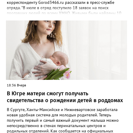
корреспонденту Gorod3466.ru рассказали в пресс-службе
отряда. "В июле в отряд поступило 18 заявок на поиск
пропавших людей по всему ХМАО. Живыми были найдены 10
человек, трое - погибли, родные найдены - двое", - сообщили в
пресс-службе. В отряде отметили, что до сих пор не нашли трех
пропавших жителей региона, однако их поиски продолжаются -
распространяются ориентировки, проверяются свидетельства.
Ранее Gorod3466.ru сообщал, что большинство случаев
пропажи детей в ХМАО фиксировались в Нижневартовске и
Сургуте.
18:36 Вчера
В Югре матери смогут получать
свидетельства о рождении детей в роддомах
В Сургуте, Ханты-Мансийске и Нижневартовске заработала
новая удобная система для молодых родителей. Теперь
получить первый и самый важный документ малыша можно
непосредственно в стенах перинатальных центров и
родильных отделений. Как сообщается на официальных