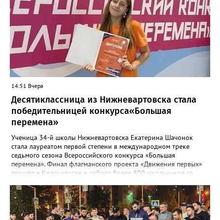
осадков". "Восстановительные работы в рамках гарантийных
обязательств контракта будет проводить подрядная
организация, которая привлекалась ООО "Нижневартовские
коммунальные системы", срок до 15 августа 2026 года.
В настоящее время приемка работ со стороны ООО "НКС" не
осуществлялась. Восстановление за счет средств подрядной
организации", - рассказали в департаменте.
14:51 Вчера
Десятиклассница из Нижневартовска стала
победительницей конкурса«Большая
перемена»
Ученица 34-й школы Нижневартовска Екатерина Шачонок
стала лауреатом первой степени в международном треке
седьмого сезона Всероссийского конкурса «Большая
перемена». Финал флагманского проекта «Движения первых»
прошёл в Красноярске и собрал более 800 школьников со
всей страны. Екатерина в составе команды разрабатывала и
защищала перед экспертным жюри социально значимые
проекты. В финале конкурсанты представили три инициативы:
годовую программу адаптации для студентов-иностранцев
медицинского университета, проект о путешествиях по России