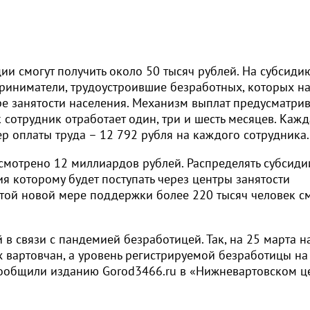
ии смогут получить около 50 тысяч рублей. На субсиди
риниматели, трудоустроившие безработных, которых на
тре занятости населения. Механизм выплат предусматрив
к сотрудник отработает один, три и шесть месяцев. Каж
р оплаты труда – 12 792 рубля на каждого сотрудника.
смотрено 12 миллиардов рублей. Распределять субсиди
 которому будет поступать через центры занятости
этой новой мере поддержки более 220 тысяч человек с
 в связи с пандемией безработицей. Так, на 25 марта н
х вартовчан, а уровень регистрируемой безработицы на
 сообщили изданию Gorod3466.ru в «Нижневартовском ц