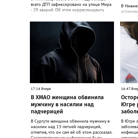
всего ДТП зафиксировано на улице Мира
В Нижне
- 29 аварий. Об этом корреспонденту
установи
Gorod3466.ru рассказали в городской
социаль
Госавтоинспекции. "В июле больше всего
домогат
дорожно-транспортных происшествий
на пляже
произошло на улице Мира - четыре. За
Gorod346
семь месяцев 2026 года улица Мира
УМВД Ро
также является самой аварийной - 29
время м
ДТП", - заявили в ГАИ. В ведомстве
факту пр
добавили, что на втором месте
факт пр
расположилась улица Ленина, на дорогах
подтверж
которой произошло 19 дорожно-
ведомств
транспортных происшествий. Замыкает
что жит
тройку улица Индустриальная - 17 ДТП.
рассказы
Молодеж
17:14 Вчера
мужчин,
16:47 Вче
несовер
В ХМАО женщина обвинила
Остор
мужчину в насилии над
Югре 
падчерицей
забол
В Сургуте женщина обвинила мужчину в
В Югре 
насилии над 13-летней падчерицей,
заболев
отметив, что он сам ей об этом рассказал.
инфекци
Соответствующая информация была
управле