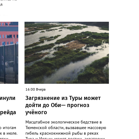
ал
, он
бщили в
вуковой
етофоров
фтяников
! Он
лежащих
 от
з-за
ано в
о
ройству"
16:00 Вчера
ковые
кинули
Загрязнение из Туры может
ъектах
дойти до Оби— прогноз
ОСТ, при
. "Их
 рейда
учёного
ни не
Масштабное экологическое бедствие в
сти
о итогам
Тюменской области, вызвавшее массовую
, -
 в июле.
гибель краснокнижной рыбы в реках
ятки
Тура и Иртыш, может достичь акватории