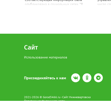
опубликована в социальных сетях. "Я
число сл
хотела бы сообщить о проблеме. Работаю
этом по
в заведении. Приходил человек и
заболевш
рассказывал, как свою падчерицу
73,9% —
насилует. Ей 13 лет", - сказано в
шести ле
сообщении. В пресс-службе УМВД России
муниципа
по ХМАО корреспонденту Gorod3466.ru
Мансийск
сообщили, что в настоящее время по
Нягань, 
данному факту проводится проверка.
Нижнева
"Сотрудники полиции устанавливают все
Советски
Сайт
обстоятельства произошедшего", -
Мансийс
отметили в пресс-службе ведомства.
случаев 
Использование материалов
высыпани
конечно
менингит
Лаборат
подтвер
Присоединяйтесь к нам
типов ви
Специал
соблюде
рекомен
2021-2026 © Gorod3466.ru - Сайт Нижневартовска
обращать
Политика конфиденциальности
Сетевое издание Gorod3466.ru (16+).
Свидетельство о регистрации Эл № ФС77-66798 от 15.08.2016 вы