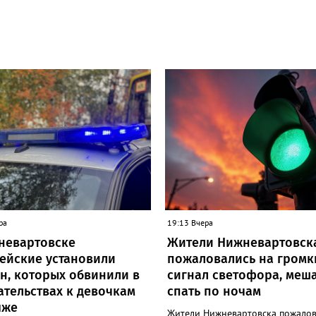
ра
19:13 Вчера
невартовске
Жители Нижневартовск
ейские установили
пожаловались на громк
н, которых обвинили в
сигнал светофора, ме
ательствах к девочкам
спать по ночам
яже
Жители Нижневартовска пожалов