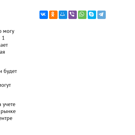
ю могу
 1
ает
дая
и будет
могут
а учете
 рынке
ентре