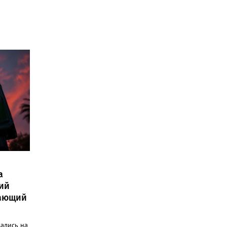
а
ий
шающий
ались на