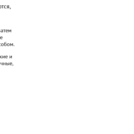
тся,
затем
ее
собом.
кие и
очные,