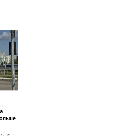
а
больше
ольше