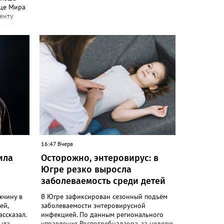
ице Мира
енту
дской
е всего
ствий
е. За
ира
- 29
е
 дорогах
-
мыкает
7 ДТП.
16:47 Вчера
ила
Осторожно, энтеровирус: в
Югре резко выросла
заболеваемость среди детей
жчину в
В Югре зафиксирован сезонный подъём
ей,
заболеваемости энтеровирусной
ассказал.
инфекцией. По данным регионального
ыла
управления Роспотребнадзора, за неделю