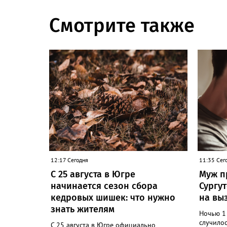
Смотрите также
12:17 Сегодня
11:35 Сег
С 25 августа в Югре
Муж п
начинается сезон сбора
Сургу
кедровых шишек: что нужно
на вы
знать жителям
Ночью 1 
случило
С 25 августа в Югре официально