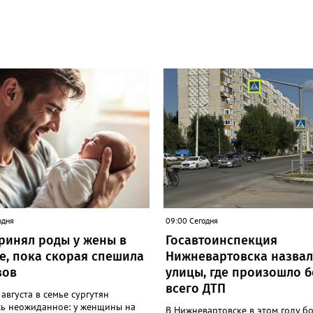
одня
09:00 Сегодня
ринял роды у жены в
Госавтоинспекция
те, пока скорая спешила
Нижневартовска назвал
зов
улицы, где произошло 
всего ДТП
августа в семье сургутян
сь неожиданное: у женщины на
В Нижневартовске в этом году б