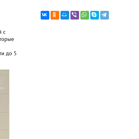
й с
оторые
ти до 5