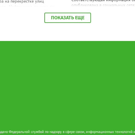
а на перекрестке улиц
опубликована в социальных сетях
ая - Нефтяников, причем, он
хотела бы сообщить о проблеме.
даже ночью. Об этом сообщили в
в заведении. Приходил человек 
ых сетях. "Отключите звуковой
ПОКАЗАТЬ ЕЩЕ
рассказывал, как свою падчерицу
по факту - сирену!) у светофоров
насилует. Ей 13 лет", - сказано в
рестке Спортивная - Нефтяников
сообщении. В пресс-службе УМВД
ны техникума, которая с
по ХМАО корреспонденту Gorod3
 пор врубается на ночь! Он
сообщили, что в настоящее врем
спать жителям всех близлежащих
данному факту проводится прове
Мало нам по ночам шума от
"Сотрудники полиции устанавлив
ров и авто, чтобы еще из-за
обстоятельства произошедшего", -
истелки страдать", - сказано в
отметили в пресс-службе ведомст
ии. В МБУ "Управление по
у хозяйству и благоустройству"
ртовска корреспонденту
66.ru сообщили, что звуковые
тели на светофорных объектах
аны в соответствии с ГОСТ, при
ании с обществом слепых. "Их
 строго контролируется
урой. В ночное время они не
т. Корректировка громкости
ся по мере возможности", -
нули в учреждении.
дано Федеральной службой по надзору в сфере связи, информационных технологий 