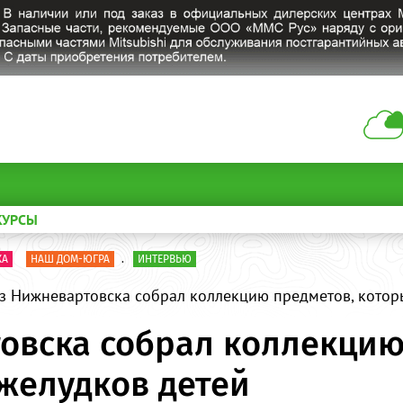
КУРСЫ
КА
НАШ ДОМ-ЮГРА
.
ИНТЕРВЬЮ
з Нижневартовска собрал коллекцию предметов, которы
овска собрал коллекцию
 желудков детей