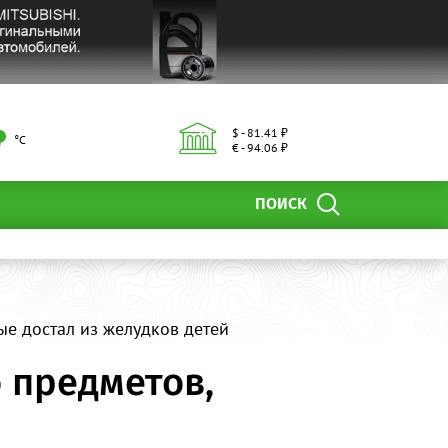
$ - 81.41 ₽
°С
€ - 94.06 ₽
ПОИСК
е достал из желудков детей
 предметов,