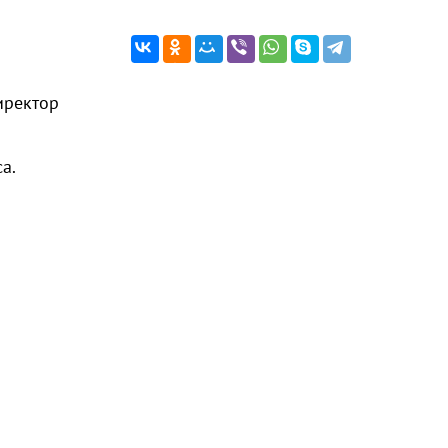
иректор
а.