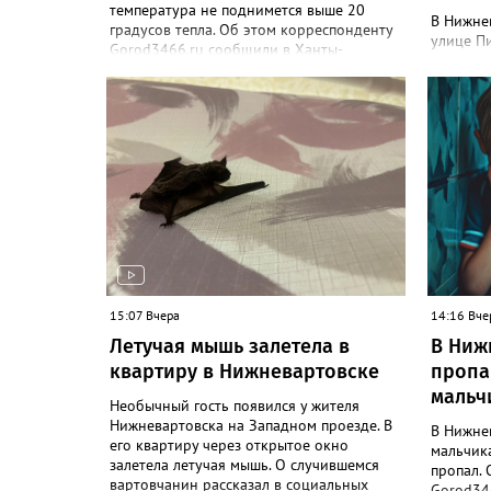
температура не поднимется выше 20
В Нижне
градусов тепла. Об этом корреспонденту
улице Пи
Gorod3466.ru сообщили в Ханты-
этом соо
Мансийском ЦГМС. "С 8 по 11 августа в
парке П
Нижневартовске ожидается облачная
объект -
погода, иногда будут прояснения. В этот
парке со
период временами также прогнозируется
бюджетны
дождь. Сильные дожди ожидаются
В депар
ночью 9 и 11 августа. Температура в этот
корресп
период составит ночью +9, +14 градусов,
рассказа
днем - +14, +19", - рассказали синоптики.
проблем
Ранее Gorod3466.ru сообщал, что 8 и 9
благоус
августа на юге ХМАО ожидаются сильные
железоб
дожди и грозы.
проложе
трубопр
15:07 Вчера
лоток п
14:16 Вче
Победы",
Летучая мышь залетела в
В Ниж
также от
квартиру в Нижневартовске
пропа
работы 
мальч
дорожном
Необычный гость появился у жителя
до конц
Нижневартовска на Западном проезде. В
В Нижне
его квартиру через открытое окно
мальчик
залетела летучая мышь. О случившемся
пропал. 
вартовчанин рассказал в социальных
Gorod346