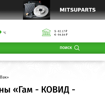
$ - 82.17 ₽
°С
€ - 94.84 ₽
ПОИСК
 Вак»
ны «Гам - КОВИД -