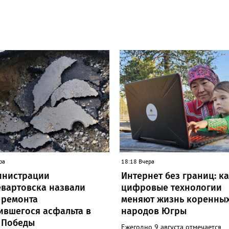
ра
18:18 Вчера
инистрации
Интернет без границ: к
вартовска назвали
цифровые технологии
 ремонта
меняют жизнь коренны
ившегося асфальта в
народов Югры
 Победы
Ежегодно 9 августа отмечается