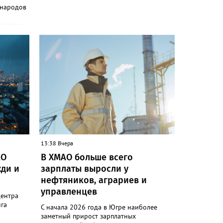
 народов
сутствия
и»
одов,
да,
 народам
ле
ькупы,
 юкагиры,
ругие. В
т в
и»)
13:38 Вчера
ючению
АО
В ХМАО больше всего
 сотовой
ди и
зарплаты выросли у
руктура
нефтяников, аграриев и
управленцев
следние
центра
гам
га
С начала 2026 года в Югре наиболее
ловек.
заметный прирост зарплатных
коренных