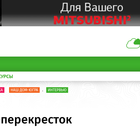
КУРСЫ
КА
НАШ ДОМ-ЮГРА
.
ИНТЕРВЬЮ
-перекресток