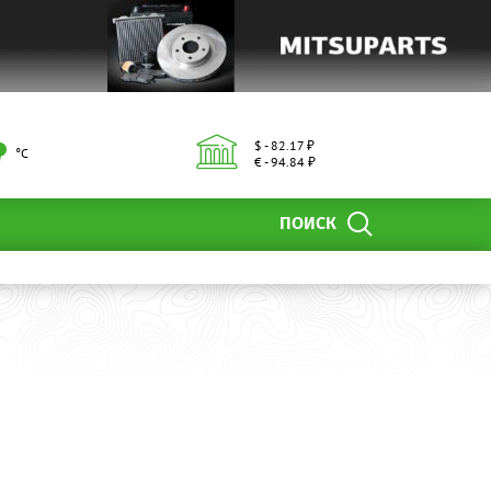
$ - 82.17 ₽
°С
€ - 94.84 ₽
ПОИСК