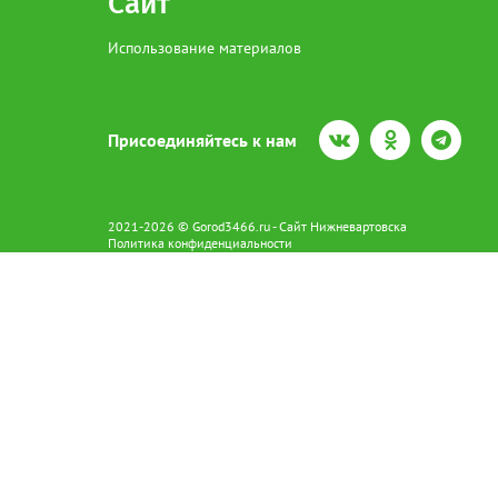
Сайт
Использование материалов
Присоединяйтесь к нам
2021-2026 © Gorod3466.ru - Сайт Нижневартовска
Политика конфиденциальности
Сетевое издание Gorod3466.ru (16+).
Свидетельство о регистрации Эл № ФС77-66798 от 15.08.2016 вы
628602 г. Нижневартовск ул.Пикмана 31. +7(3466)41-73-73
Главный редактор: Аврашова Е.С.
Адрес электронной почты редакции:
news@gorod3466.ru
По вопросам размещения рекламы:
1@gorod3466.ru
Сайт Gorod3466.ru использует файлы cookie и метрические програ
Допускается цитирование материалов без получения предваритель