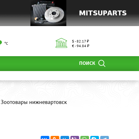
$ - 82.17 ₽
°С
€ - 94.84 ₽
ПОИСК
 Зоотовары нижневартовск