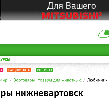
КУРСЫ
КА
НАШ ДОМ-ЮГРА
.
ИНТЕРВЬЮ
мир
Зоотовары - товары для животных
Любимчик,
ары нижневартовск