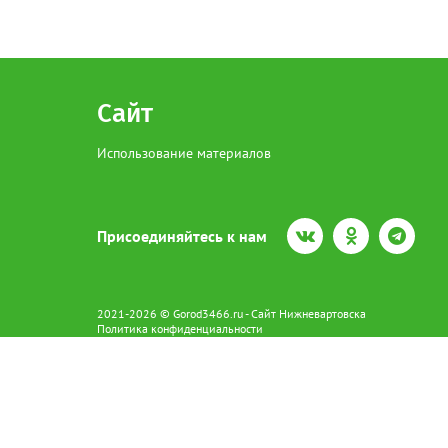
Сайт
Использование материалов
Присоединяйтесь к нам
2021-2026 © Gorod3466.ru - Сайт Нижневартовска
Политика конфиденциальности
Сетевое издание Gorod3466.ru (16+).
Свидетельство о регистрации Эл № ФС77-66798 от 15.08.2016 вы
628602 г. Нижневартовск ул.Пикмана 31. +7(3466)41-73-73
Главный редактор: Аврашова Е.С.
Адрес электронной почты редакции:
news@gorod3466.ru
По вопросам размещения рекламы:
1@gorod3466.ru