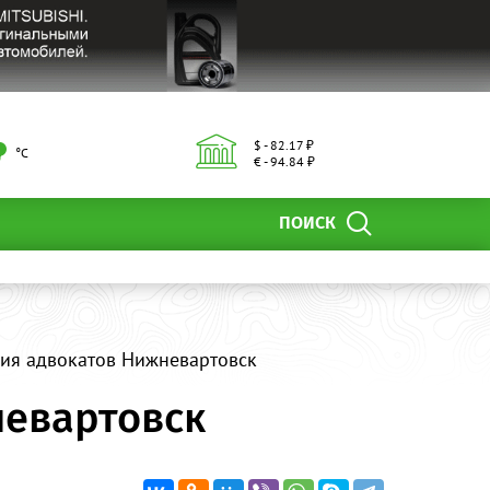
$ - 82.17 ₽
°С
€ - 94.84 ₽
ПОИСК
гия адвокатов Нижневартовск
невартовск