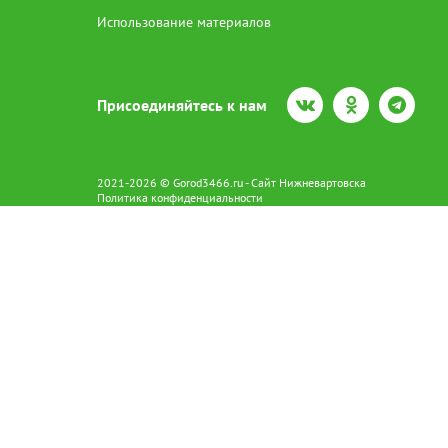
Использование материалов
Присоединяйтесь к нам
2021-2026 © Gorod3466.ru - Сайт Нижневартовска
Политика конфиденциальности
Сетевое издание Gorod3466.ru (16+).
Свидетельство о регистрации Эл № ФС77-66798 от 15.08.2016 вы
628602 г. Нижневартовск ул.Пикмана 31. +7(3466)41-73-73
Главный редактор: Аврашова Е.С.
Адрес электронной почты редакции:
news@gorod3466.ru
По вопросам размещения рекламы:
1@gorod3466.ru
Сайт Gorod3466.ru использует файлы cookie и метрические програ
Допускается цитирование материалов без получения предваритель