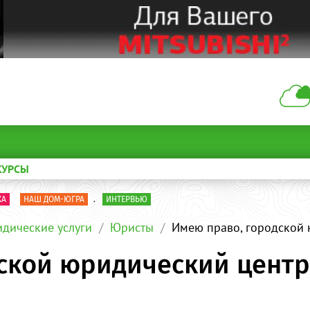
КУРСЫ
КА
НАШ ДОМ-ЮГРА
.
ИНТЕРВЬЮ
дические услуги
Юристы
Имею право, городской
ской юридический цент