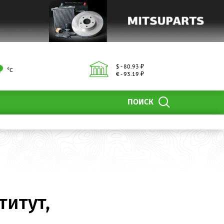
$ - 80.93 ₽
°С
€ - 93.19 ₽
ПОИСК
итут,