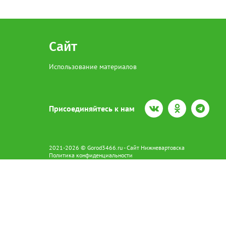
Сайт
Использование материалов
Присоединяйтесь к нам
2021-2026 © Gorod3466.ru - Сайт Нижневартовска
Политика конфиденциальности
Сетевое издание Gorod3466.ru (16+).
Свидетельство о регистрации Эл № ФС77-66798 от 15.08.2016 вы
628602 г. Нижневартовск ул.Пикмана 31. +7(3466)41-73-73
Главный редактор: Аврашова Е.С.
Адрес электронной почты редакции:
news@gorod3466.ru
По вопросам размещения рекламы:
1@gorod3466.ru
Сайт Gorod3466.ru использует файлы cookie и метрические програ