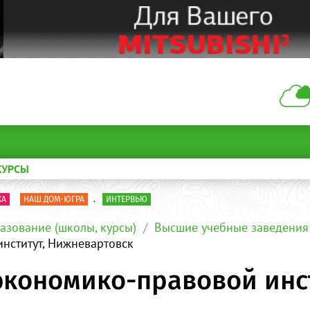
КУРСЫ
КА
НАШ ДОМ-ЮГРА
.
ИНТЕРВЬЮ
азование (школы, курсы)
Высшие учебные заведения
нститут, Нижневартовск
кономико-правовой инст