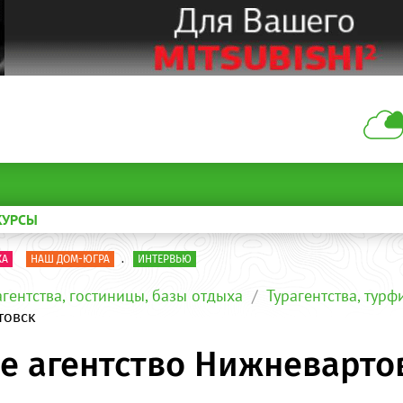
КУРСЫ
КА
НАШ ДОМ-ЮГРА
.
ИНТЕРВЬЮ
агентства, гостиницы, базы отдыха
Турагентства, тур
товск
ое агентство Нижневарто