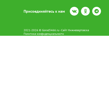
Присоединяйтесь к нам
2021-2026 © Gorod3466.ru - Сайт Нижневартовска
Политика конфиденциальности
Сетевое издание Gorod3466.ru (16+).
Свидетельство о регистрации Эл № ФС77-66798 от 15.08.2016 вы
628602 г. Нижневартовск ул.Пикмана 31. +7(3466)41-73-73
Главный редактор: Аврашова Е.С.
Адрес электронной почты редакции:
news@gorod3466.ru
По вопросам размещения рекламы:
1@gorod3466.ru
Сайт Gorod3466.ru использует файлы cookie и метрические програ
Допускается цитирование материалов без получения предваритель
Продолжая использовать сайт gor
cookie
x