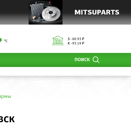
$ - 80.93 ₽
°С
€ - 93.19 ₽
ПОИСК
фирмы
вск