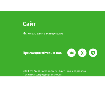
Сайт
Использование материалов
Присоединяйтесь к нам
2021-2026 © Gorod3466.ru - Сайт Нижневартовска
Политика конфиденциальности
Сетевое издание Gorod3466.ru (16+).
Свидетельство о регистрации Эл № ФС77-66798 от 15.08.2016 вы
628602 г. Нижневартовск ул.Пикмана 31. +7(3466)41-73-73
Главный редактор: Аврашова Е.С.
Адрес электронной почты редакции:
news@gorod3466.ru
По вопросам размещения рекламы:
1@gorod3466.ru
Сайт Gorod3466.ru использует файлы cookie и метрические програ