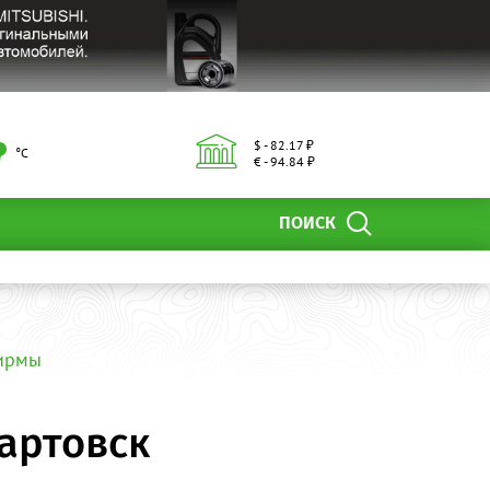
$ - 82.17 ₽
°С
€ - 94.84 ₽
ПОИСК
фирмы
вартовск