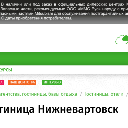
КУРСЫ
КА
НАШ ДОМ-ЮГРА
.
ИНТЕРВЬЮ
агентства, гостиницы, базы отдыха
Гостиницы, отели
стиница Нижневартовск