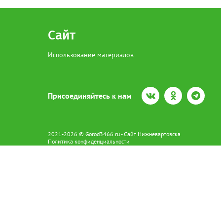
Сайт
Использование материалов
Присоединяйтесь к нам
2021-2026 © Gorod3466.ru - Сайт Нижневартовска
Политика конфиденциальности
Сетевое издание Gorod3466.ru (16+).
Свидетельство о регистрации Эл № ФС77-66798 от 15.08.2016 вы
628602 г. Нижневартовск ул.Пикмана 31. +7(3466)41-73-73
Главный редактор: Аврашова Е.С.
Адрес электронной почты редакции:
news@gorod3466.ru
По вопросам размещения рекламы:
1@gorod3466.ru
Сайт Gorod3466.ru использует файлы cookie и метрические програ