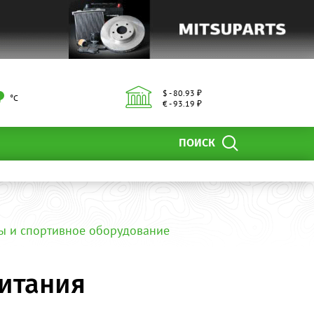
$ - 80.93 ₽
°С
€ - 93.19 ₽
ПОИСК
ы и спортивное оборудование
питания