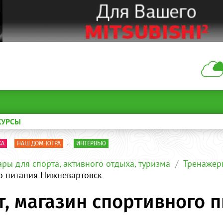
КУРСЫ
КА
НАШ ДОМ-ЮГРА
.
ИНТЕРВЬЮ
ары для спорта, активного отдыха, туризма
Тренажер
о питания Нижневартовск
, магазин спортивного 