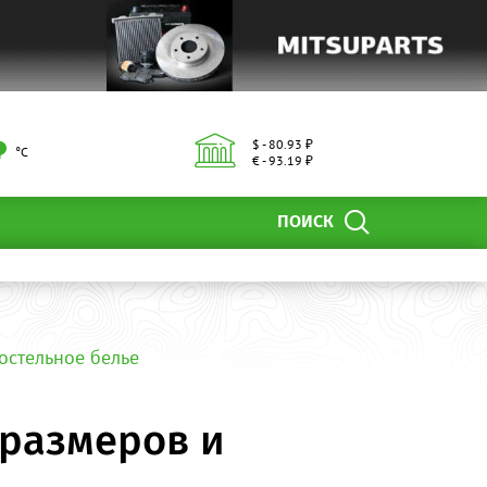
$ - 80.93 ₽
°С
€ - 93.19 ₽
ПОИСК
постельное белье
 размеров и