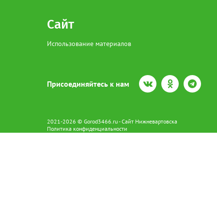
Сайт
Использование материалов
Присоединяйтесь к нам
2021-2026 © Gorod3466.ru - Сайт Нижневартовска
Политика конфиденциальности
Сетевое издание Gorod3466.ru (16+).
Свидетельство о регистрации Эл № ФС77-66798 от 15.08.2016 вы
628602 г. Нижневартовск ул.Пикмана 31. +7(3466)41-73-73
Главный редактор: Аврашова Е.С.
Адрес электронной почты редакции:
news@gorod3466.ru
По вопросам размещения рекламы:
1@gorod3466.ru
Сайт Gorod3466.ru использует файлы cookie и метрические програ