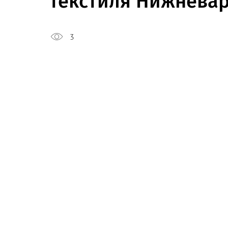
текстиля Нижневар
3