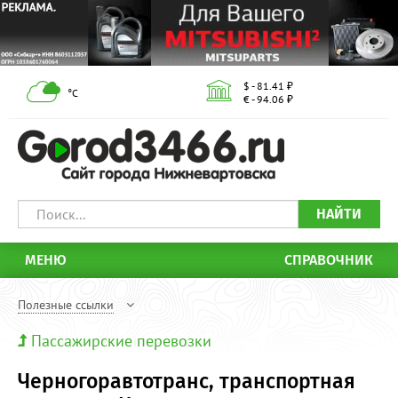
$ - 81.41 ₽
°С
€ - 94.06 ₽
НАЙТИ
МЕНЮ
СПРАВОЧНИК
Полезные ссылки
Пассажирские перевозки
Черногоравтотранс, транспортная