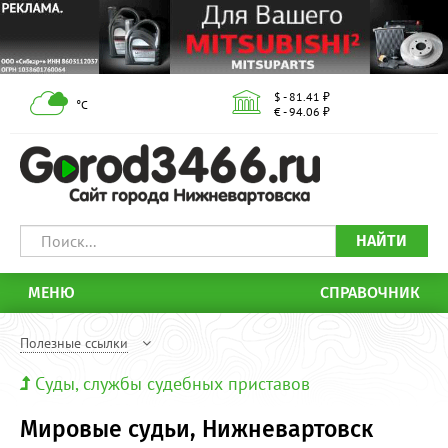
$ - 81.41 ₽
°С
€ - 94.06 ₽
НАЙТИ
МЕНЮ
СПРАВОЧНИК
Полезные ссылки
Суды, службы судебных приставов
Мировые судьи, Нижневартовск