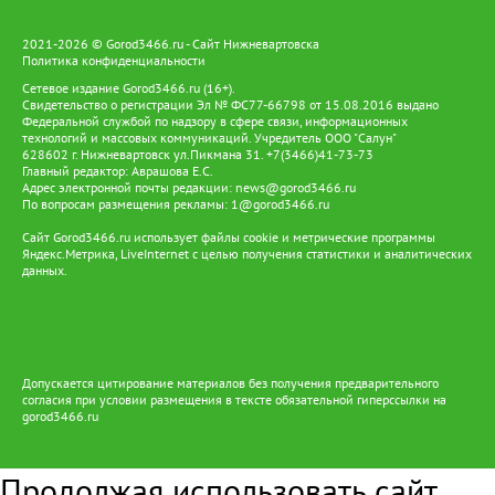
2021-2026 © Gorod3466.ru - Сайт Нижневартовска
Политика конфиденциальности
Сетевое издание Gorod3466.ru (16+).
Свидетельство о регистрации Эл № ФС77-66798 от 15.08.2016 выдано
Федеральной службой по надзору в сфере связи, информационных
технологий и массовых коммуникаций. Учредитель ООО "Салун"
628602 г. Нижневартовск ул.Пикмана 31. +7(3466)41-73-73
Главный редактор: Аврашова Е.С.
Адрес электронной почты редакции:
news@gorod3466.ru
По вопросам размещения рекламы:
1@gorod3466.ru
Сайт Gorod3466.ru использует файлы cookie и метрические программы
Яндекс.Метрика, LiveInternet с целью получения статистики и аналитических
данных.
Допускается цитирование материалов без получения предварительного
согласия при условии размещения в тексте обязательной гиперссылки на
gorod3466.ru
Продолжая использовать сайт