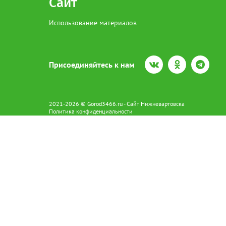
Сайт
Использование материалов
Присоединяйтесь к нам
2021-2026 © Gorod3466.ru - Сайт Нижневартовска
Политика конфиденциальности
Сетевое издание Gorod3466.ru (16+).
Свидетельство о регистрации Эл № ФС77-66798 от 15.08.2016 вы
628602 г. Нижневартовск ул.Пикмана 31. +7(3466)41-73-73
Главный редактор: Аврашова Е.С.
Адрес электронной почты редакции:
news@gorod3466.ru
По вопросам размещения рекламы:
1@gorod3466.ru
Сайт Gorod3466.ru использует файлы cookie и метрические програ
Допускается цитирование материалов без получения предваритель