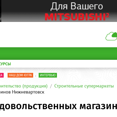
КУРСЫ
КА
НАШ ДОМ-ЮГРА
.
ИНТЕРВЬЮ
оительство (продукция)
Строительные супермаркеты
зинов Нижневартовск
одовольственных магази