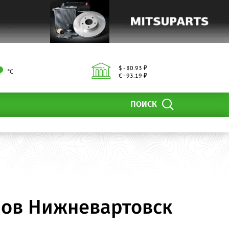
$ - 80.93 ₽
°С
€ - 93.19 ₽
ПОИСК
нов Нижневартовск