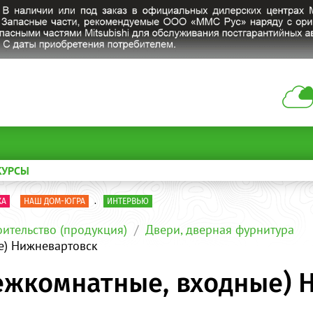
КУРСЫ
КА
НАШ ДОМ-ЮГРА
.
ИНТЕРВЬЮ
оительство (продукция)
Двери, дверная фурнитура
е) Нижневартовск
межкомнатные, входные)