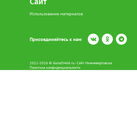
Сайт
Использование материалов
Присоединяйтесь к нам
2021-2026 © Gorod3466.ru - Сайт Нижневартовска
Политика конфиденциальности
Сетевое издание Gorod3466.ru (16+).
Свидетельство о регистрации Эл № ФС77-66798 от 15.08.2016 вы
628602 г. Нижневартовск ул.Пикмана 31. +7(3466)41-73-73
Главный редактор: Аврашова Е.С.
Адрес электронной почты редакции:
news@gorod3466.ru
По вопросам размещения рекламы:
1@gorod3466.ru
Сайт Gorod3466.ru использует файлы cookie и метрические програ
Допускается цитирование материалов без получения предваритель