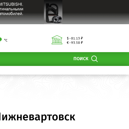
$ - 81.13 ₽
°С
€ - 93.58 ₽
ПОИСК
 Нижневартовск