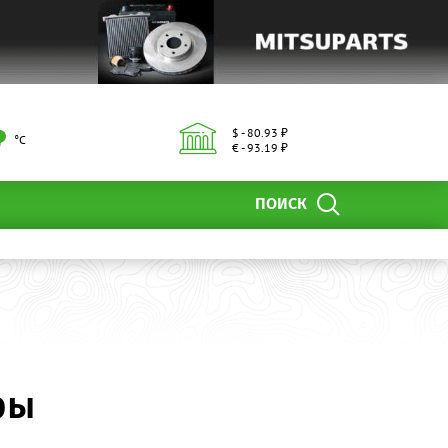
$ - 80.93 ₽
°С
€ - 93.19 ₽
ПОИСК
ры