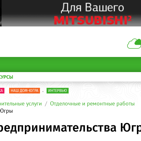
КУРСЫ
КА
НАШ ДОМ-ЮГРА
.
ИНТЕРВЬЮ
оительные услуги
Отделочные и ремонтные работы
 Югры
редпринимательства Юг