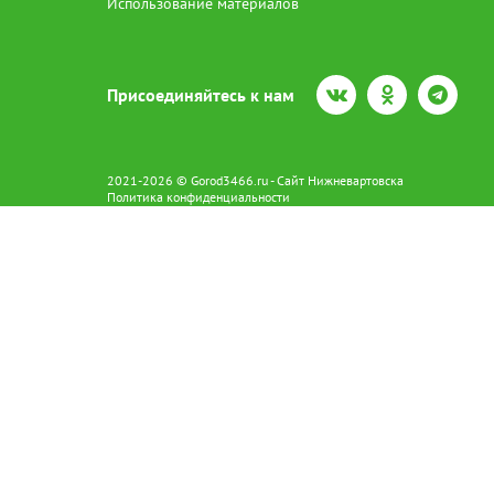
Использование материалов
Присоединяйтесь к нам
2021-2026 © Gorod3466.ru - Сайт Нижневартовска
Политика конфиденциальности
Сетевое издание Gorod3466.ru (16+).
Свидетельство о регистрации Эл № ФС77-66798 от 15.08.2016 вы
628602 г. Нижневартовск ул.Пикмана 31. +7(3466)41-73-73
Главный редактор: Аврашова Е.С.
Адрес электронной почты редакции:
news@gorod3466.ru
По вопросам размещения рекламы:
1@gorod3466.ru
Сайт Gorod3466.ru использует файлы cookie и метрические програ
Допускается цитирование материалов без получения предваритель
Продолжая использовать сайт gor