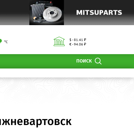
$ - 81.41 ₽
°С
€ - 94.06 ₽
ПОИСК
ижневартовск