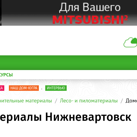
КУРСЫ
КА
НАШ ДОМ-ЮГРА
.
ИНТЕРВЬЮ
оительные материалы
Лесо- и пиломатериалы
Дом
териалы Нижневартовск