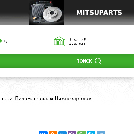
$ - 82.17 ₽
°С
€ - 94.84 ₽
ПОИСК
строй, Пиломатериалы Нижневартовск