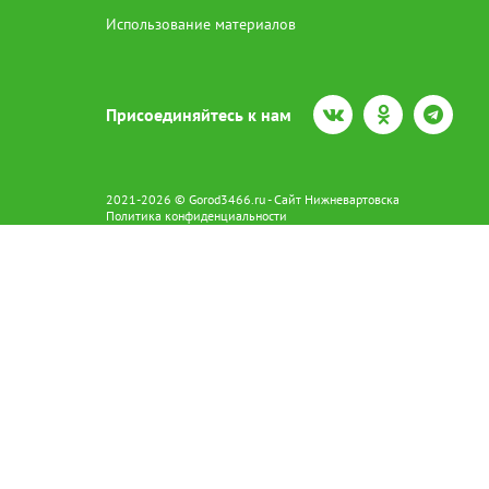
Использование материалов
Присоединяйтесь к нам
2021-2026 © Gorod3466.ru - Сайт Нижневартовска
Политика конфиденциальности
Сетевое издание Gorod3466.ru (16+).
Свидетельство о регистрации Эл № ФС77-66798 от 15.08.2016 вы
628602 г. Нижневартовск ул.Пикмана 31. +7(3466)41-73-73
Главный редактор: Аврашова Е.С.
Адрес электронной почты редакции:
news@gorod3466.ru
По вопросам размещения рекламы:
1@gorod3466.ru
Сайт Gorod3466.ru использует файлы cookie и метрические програ
Допускается цитирование материалов без получения предваритель