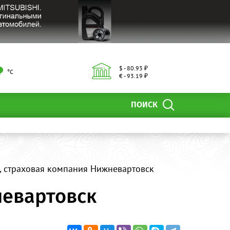
$ - 80.93 ₽
°С
€ - 93.19 ₽
ПОИСК
О, страховая компания Нижневартовск
невартовск