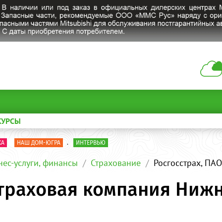
КУРСЫ
КА
НАШ ДОМ-ЮГРА
.
ИНТЕРВЬЮ
нес-услуги, финансы
Страхование
Росгосстрах, ПА
 страховая компания Ниж