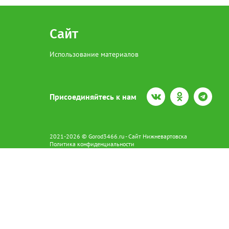
Сайт
Использование материалов
Присоединяйтесь к нам
2021-2026 © Gorod3466.ru - Сайт Нижневартовска
Политика конфиденциальности
Сетевое издание Gorod3466.ru (16+).
Свидетельство о регистрации Эл № ФС77-66798 от 15.08.2016 вы
628602 г. Нижневартовск ул.Пикмана 31. +7(3466)41-73-73
Главный редактор: Аврашова Е.С.
Адрес электронной почты редакции:
news@gorod3466.ru
По вопросам размещения рекламы:
1@gorod3466.ru
Сайт Gorod3466.ru использует файлы cookie и метрические програ