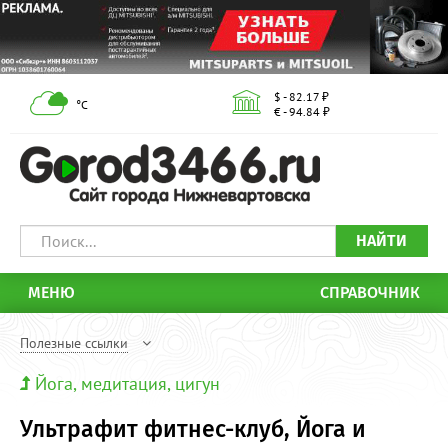
$ - 82.17 ₽
°С
€ - 94.84 ₽
НАЙТИ
МЕНЮ
СПРАВОЧНИК
Полезные ссылки
Йога, медитация, цигун
Ультрафит фитнес-клуб, Йога и