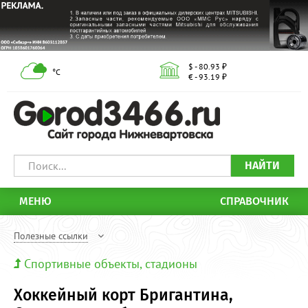
$ - 80.93 ₽
°С
€ - 93.19 ₽
НАЙТИ
МЕНЮ
СПРАВОЧНИК
Полезные ссылки
Спортивные объекты, стадионы
Хоккейный корт Бригантина,