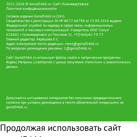
2021-2026 © Gorod3466.ru - Сайт Нижневартовска
Политика конфиденциальности
Сетевое издание Gorod3466.ru (16+).
Свидетельство о регистрации Эл № ФС77-66798 от 15.08.2016 выдано
Федеральной службой по надзору в сфере связи, информационных
технологий и массовых коммуникаций. Учредитель ООО "Салун"
628602 г. Нижневартовск ул.Пикмана 31. +7(3466)41-73-73
Главный редактор: Аврашова Е.С.
Адрес электронной почты редакции:
news@gorod3466.ru
По вопросам размещения рекламы:
1@gorod3466.ru
Сайт Gorod3466.ru использует файлы cookie и метрические программы
Яндекс.Метрика, LiveInternet с целью получения статистики и аналитических
данных.
Допускается цитирование материалов без получения предварительного
согласия при условии размещения в тексте обязательной гиперссылки на
gorod3466.ru
Продолжая использовать сайт