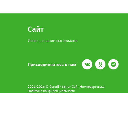
Сайт
Использование материалов
Присоединяйтесь к нам
2021-2026 © Gorod3466.ru - Сайт Нижневартовска
Политика конфиденциальности
Сетевое издание Gorod3466.ru (16+).
Свидетельство о регистрации Эл № ФС77-66798 от 15.08.2016 вы
628602 г. Нижневартовск ул.Пикмана 31. +7(3466)41-73-73
Главный редактор: Аврашова Е.С.
Адрес электронной почты редакции:
news@gorod3466.ru
По вопросам размещения рекламы:
1@gorod3466.ru
Сайт Gorod3466.ru использует файлы cookie и метрические програ