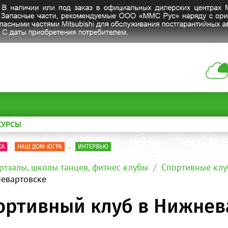
КУРСЫ
КА
НАШ ДОМ-ЮГРА
.
ИНТЕРВЬЮ
ртзалы, школы танцев, фитнес клубы
Спортивные клу
невартовске
ортивный клуб в Нижнев