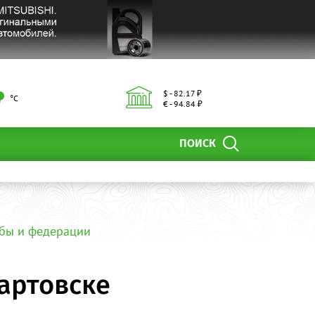
$ - 82.17 ₽
°С
€ - 94.84 ₽
ПОИСК
бы и федерации
артовске