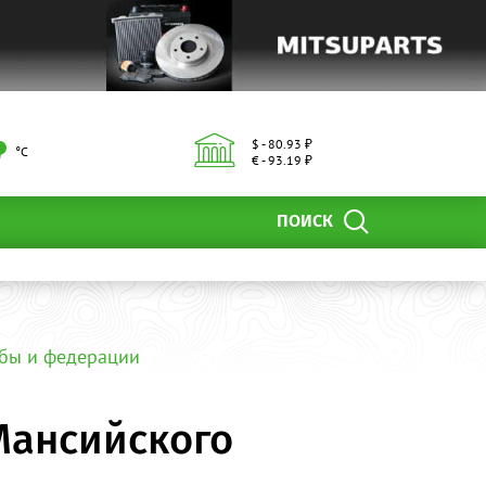
$ - 80.93 ₽
°С
€ - 93.19 ₽
ПОИСК
бы и федерации
Мансийского