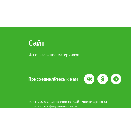
Сайт
Использование материалов
Присоединяйтесь к нам
2021-2026 © Gorod3466.ru - Сайт Нижневартовска
Политика конфиденциальности
Сетевое издание Gorod3466.ru (16+).
Свидетельство о регистрации Эл № ФС77-66798 от 15.08.2016 вы
628602 г. Нижневартовск ул.Пикмана 31. +7(3466)41-73-73
Главный редактор: Аврашова Е.С.
Адрес электронной почты редакции:
news@gorod3466.ru