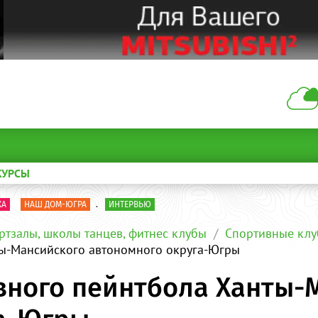
КУРСЫ
КА
НАШ ДОМ-ЮГРА
.
ИНТЕРВЬЮ
ртзалы, школы танцев, фитнес клубы
Спортивные клу
ы-Мансийского автономного округа-Югры
вного пейнтбола Ханты-