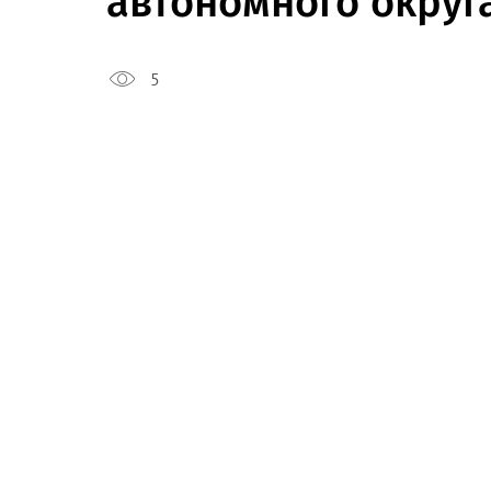
автономного окру
5